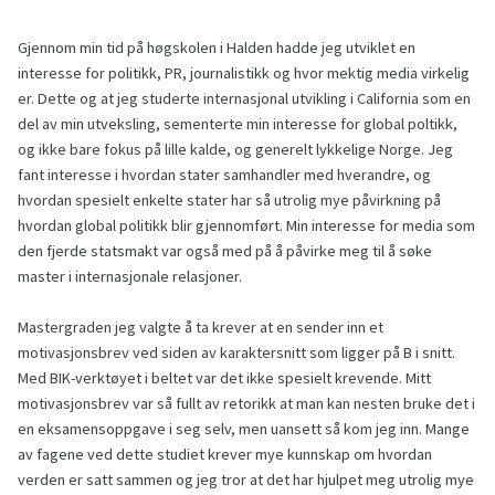
Gjennom min tid på høgskolen i Halden hadde jeg utviklet en
interesse for politikk, PR, journalistikk og hvor mektig media virkelig
er. Dette og at jeg studerte internasjonal utvikling i California som en
del av min utveksling, sementerte min interesse for global poltikk,
og ikke bare fokus på lille kalde, og generelt lykkelige Norge. Jeg
fant interesse i hvordan stater samhandler med hverandre, og
hvordan spesielt enkelte stater har så utrolig mye påvirkning på
hvordan global politikk blir gjennomført. Min interesse for media som
den fjerde statsmakt var også med på å påvirke meg til å søke
master i internasjonale relasjoner.
Mastergraden jeg valgte å ta krever at en sender inn et
motivasjonsbrev ved siden av karaktersnitt som ligger på B i snitt.
Med BIK-verktøyet i beltet var det ikke spesielt krevende. Mitt
motivasjonsbrev var så fullt av retorikk at man kan nesten bruke det i
en eksamensoppgave i seg selv, men uansett så kom jeg inn. Mange
av fagene ved dette studiet krever mye kunnskap om hvordan
verden er satt sammen og jeg tror at det har hjulpet meg utrolig mye