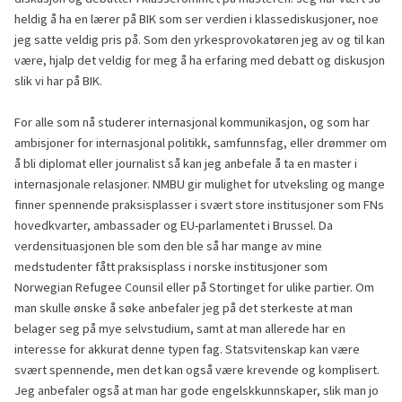
heldig å ha en lærer på BIK som ser verdien i klassediskusjoner, noe
jeg satte veldig pris på. Som den yrkesprovokatøren jeg av og til kan
være, hjalp det veldig for meg å ha erfaring med debatt og diskusjon
slik vi har på BIK.
For alle som nå studerer internasjonal kommunikasjon, og som har
ambisjoner for internasjonal politikk, samfunnsfag, eller drømmer om
å bli diplomat eller journalist så kan jeg anbefale å ta en master i
internasjonale relasjoner. NMBU gir mulighet for utveksling og mange
finner spennende praksisplasser i svært store institusjoner som FNs
hovedkvarter, ambassader og EU-parlamentet i Brussel. Da
verdensituasjonen ble som den ble så har mange av mine
medstudenter fått praksisplass i norske institusjoner som
Norwegian Refugee Counsil eller på Stortinget for ulike partier. Om
man skulle ønske å søke anbefaler jeg på det sterkeste at man
belager seg på mye selvstudium, samt at man allerede har en
interesse for akkurat denne typen fag. Statsvitenskap kan være
svært spennende, men det kan også være krevende og komplisert.
Jeg anbefaler også at man har gode engelskkunnskaper, slik man jo