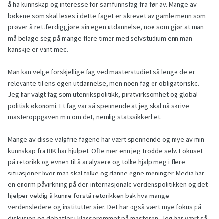
å ha kunnskap og interesse for samfunnsfag fra før av. Mange av
bøkene som skal leses i dette faget er skrevet av gamle menn som
prøver å rettferdiggjøre sin egen utdannelse, noe som gjør at man
må belage seg på mange flere timer med selvstudium enn man
kanskje er vant med.
Man kan velge forskjellige fag ved masterstudiet så lenge de er
relevante til ens egen utdannelse, men noen fag er obligatoriske.
Jeg har valgt fag som utenrikspolitikk, piratvirksomhet og global
politisk økonomi. Et fag var så spennende at jeg skal nå skrive
masteroppgaven min om det, nemlig statssikkerhet.
Mange av disse valgfrie fagene har vært spennende og mye av min
kunnskap fra BIK har hjulpet. Ofte mer enn jeg trodde selv. Fokuset
på retorikk og evnen til å analysere og tolke hjalp meg i flere
situasjoner hvor man skal tolke og danne egne meninger. Media har
en enorm påvirkning på den internasjonale verdenspolitikken og det
hjelper veldig å kunne forstå retorikken bak hva mange
verdensledere og institutter sier. Det har også vært mye fokus på
diskusjon og debatter i klasserommet på masteren. Jeg har vært så