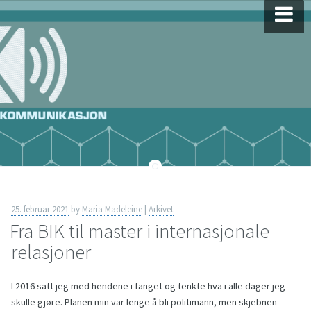
Skip
to
content
25. februar 2021
by
Maria Madeleine
|
Arkivet
Fra BIK til master i internasjonale
relasjoner
I 2016 satt jeg med hendene i fanget og tenkte hva i alle dager jeg
skulle gjøre. Planen min var lenge å bli politimann, men skjebnen