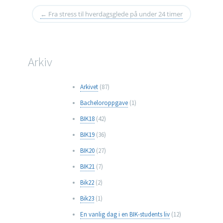
←
Fra stress til hverdagsglede på under 24 timer
Arkiv
Arkivet
(87)
Bacheloroppgave
(1)
BIK18
(42)
BIK19
(36)
BIK20
(27)
BIK21
(7)
Bik22
(2)
Bik23
(1)
En vanlig dag i en BIK-students liv
(12)