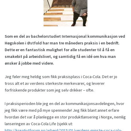
Som en del av bachelorstudiet Internasjonal kommunikasjon ved
Høgskolen i Østfold har man tre måneders praksis i en bedrift.
Dette er en fantastisk mulighet for alle studenter til å få en
smakebit på arbeidslivet, og samtidig få en idé om hva man
ønsker å jobbe med videre.
Jeg føler meg heldig som fikk praksisplass i Coca-Cola. Det er jo
tross alt et av verdens sterkeste merkevarer, og leverer
forfriskende produkter som jeg selv drikker – ofte.
I praksisperioden ble jeg en del av kommunikasjonsavdelingen, hvor
jeg fikk være med på mye spennende! Jeg fikk blant annet erfare
hvordan det var å planlegge en stor produktlansering i Norge, nemlig
lanseringen av Coca-Cola Life (sjekk ut:
http://kreativtforum.no/arbeid/2015/01/verdens-minste-coca-cola-