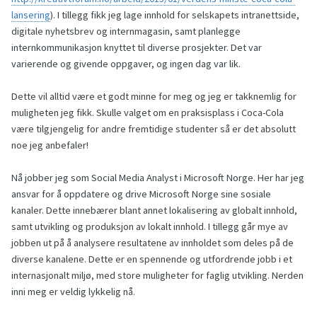
lansering
). I tillegg fikk jeg lage innhold for selskapets intranettside,
digitale nyhetsbrev og internmagasin, samt planlegge
internkommunikasjon knyttet til diverse prosjekter. Det var
varierende og givende oppgaver, og ingen dag var lik.
Dette vil alltid være et godt minne for meg og jeg er takknemlig for
muligheten jeg fikk. Skulle valget om en praksisplass i Coca-Cola
være tilgjengelig for andre fremtidige studenter så er det absolutt
noe jeg anbefaler!
Nå jobber jeg som Social Media Analyst i Microsoft Norge. Her har jeg
ansvar for å oppdatere og drive Microsoft Norge sine sosiale
kanaler. Dette innebærer blant annet lokalisering av globalt innhold,
samt utvikling og produksjon av lokalt innhold. I tillegg går mye av
jobben ut på å analysere resultatene av innholdet som deles på de
diverse kanalene. Dette er en spennende og utfordrende jobb i et
internasjonalt miljø, med store muligheter for faglig utvikling. Nerden
inni meg er veldig lykkelig nå.