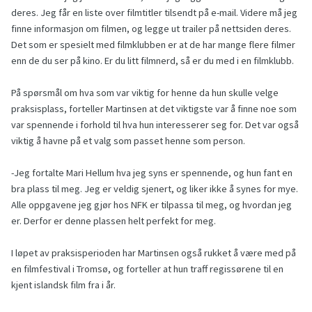
deres. Jeg får en liste over filmtitler tilsendt på e-mail. Videre må jeg
finne informasjon om filmen, og legge ut trailer på nettsiden deres.
Det som er spesielt med filmklubben er at de har mange flere filmer
enn de du ser på kino. Er du litt filmnerd, så er du med i en filmklubb.
På spørsmål om hva som var viktig for henne da hun skulle velge
praksisplass, forteller Martinsen at det viktigste var å finne noe som
var spennende i forhold til hva hun interesserer seg for. Det var også
viktig å havne på et valg som passet henne som person.
-Jeg fortalte Mari Hellum hva jeg syns er spennende, og hun fant en
bra plass til meg. Jeg er veldig sjenert, og liker ikke å synes for mye.
Alle oppgavene jeg gjør hos NFK er tilpassa til meg, og hvordan jeg
er. Derfor er denne plassen helt perfekt for meg.
I løpet av praksisperioden har Martinsen også rukket å være med på
en filmfestival i Tromsø, og forteller at hun traff regissørene til en
kjent islandsk film fra i år.