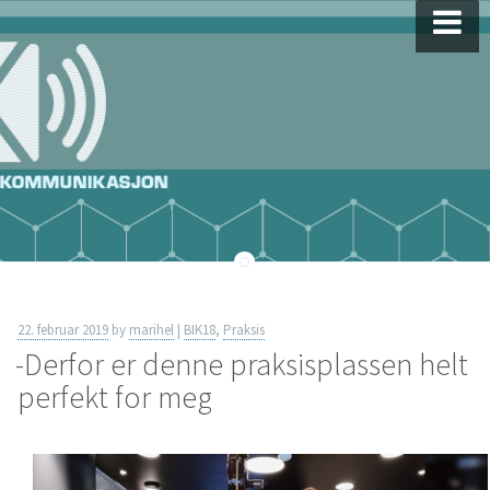
Skip
to
content
22. februar 2019
by
marihel
|
BIK18
,
Praksis
-Derfor er denne praksisplassen helt
perfekt for meg