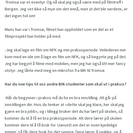
-Tromsø var et eventyr. Og nå skal jeg også være med på filmtreff i
Bergen. Jeg vet ikke så mye om det ennå, men at det blir nerdete, er
det ingen tvil om!
Mens hun var i Tromsø, filmet hun oppholdet som en del av et
filmprosjekt hun holder på med.
-Jeg skal lage en film om NFK og min praksisperiode. Veilederen min
kom med en ide om å lage en film om NFK, og så begynte jeg på det.
Jeg har begynt å filme med mobilen, men jeg har også litt mer fancy
utstyr. Jeg lånte med meg en mikrofon fra BIK til Tromsø.
Har du noe tips til oss andre BIK-studenter som skal ut i praksis?
-Når du begynner i praksis må du ha en bra innstilling. Alt går på
innstillingen din. Hvis du tenker at «dette skal jeg klare, her skal jeg
gjøre en bra jobb», og i tillegg bruker det du har lært på skolen, så
kommer du til å få en bra praksisperiode. Alt dere lærer på skolen
kommer dere til å få bruk for. Uansett om det er noen kjedelige
emner, så får dere bruk for det senere. Dere lærer å snakke, og å