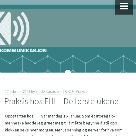
Skip
to
content
17. februar 2023
by
studentassistent
|
BIK19
,
Praksis
Praksis hos FHI – De første ukene
Oppstarten hos FHI var mandag 16. januar. Som et utprega b-
menneske hadde jeg gruet meg til å måtte begynne å stå opp
klokken seks hver morgen. Men, spenning og nerver for hva som