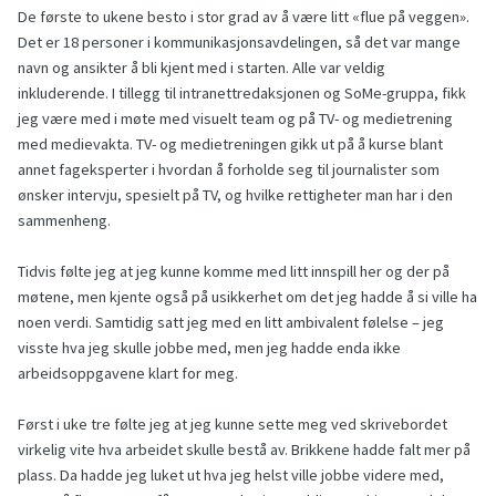
De første to ukene besto i stor grad av å være litt «flue på veggen».
Det er 18 personer i kommunikasjonsavdelingen, så det var mange
navn og ansikter å bli kjent med i starten. Alle var veldig
inkluderende. I tillegg til intranettredaksjonen og SoMe-gruppa, fikk
jeg være med i møte med visuelt team og på TV- og medietrening
med medievakta. TV- og medietreningen gikk ut på å kurse blant
annet fageksperter i hvordan å forholde seg til journalister som
ønsker intervju, spesielt på TV, og hvilke rettigheter man har i den
sammenheng.
Tidvis følte jeg at jeg kunne komme med litt innspill her og der på
møtene, men kjente også på usikkerhet om det jeg hadde å si ville ha
noen verdi. Samtidig satt jeg med en litt ambivalent følelse – jeg
visste hva jeg skulle jobbe med, men jeg hadde enda ikke
arbeidsoppgavene klart for meg.
Først i uke tre følte jeg at jeg kunne sette meg ved skrivebordet
virkelig vite hva arbeidet skulle bestå av. Brikkene hadde falt mer på
plass. Da hadde jeg luket ut hva jeg helst ville jobbe videre med,