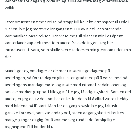
ventet første dagen gjorde at jeg allikevel følte meg overraskende
kvikk.
Etter omtrent en times reise på stappfull kollektiv transport til Oslo i
rushen, ble jeg møtt ved inngangen til FHI av Kjetil, assisterende
kommunikasjonsdirektør. Han viste meg til plassen min i et åpent
kontorlandskap delt med fem andre fra avdelingen. Jeg ble
introdusert til Sara, som skulle være fadderen min gjennom tiden min
der.
Mandager og onsdager er de mest møtetunge dagene på
avdelingen, så første dagen gikk i stor grad med på å være med på
avdelingens mandagsmøte, og møte med intranettredaksjonen og
sosiale medier-gruppa. I tillegg måtte jeg få adgangskort. Som en del
andre, er jeg en av de som har en lei tendens til å alltid være uheldig
med bildene på ID-kort. Men for en gangs skyld ble jeg faktisk
ganske fornøyd, som var enda godt, siden adgangskortet brukes
mange ganger daglig for å komme seg rundt i de forskjellige
bygningene FHI holder til i.