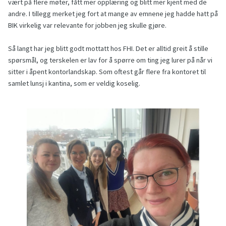
vært på flere møter, fått mer opplæring og blitt mer kjent med de
andre. I tillegg merket jeg fort at mange av emnene jeg hadde hatt på
BIK virkelig var relevante for jobben jeg skulle gjøre.
Så langt har jeg blitt godt mottatt hos FHI. Det er alltid greit å stille
spørsmål, og terskelen er lav for å spørre om ting jeg lurer på når vi
sitter i åpent kontorlandskap. Som oftest går flere fra kontoret til
samlet lunsj i kantina, som er veldig koselig.