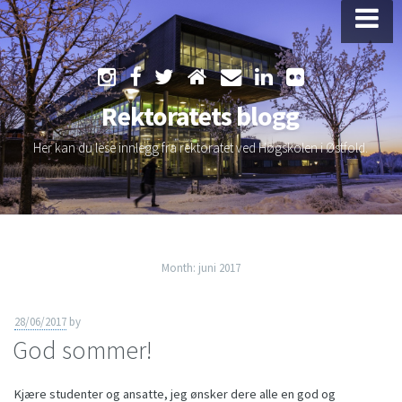
Skip
to
Rektoratets blogg
content
Her kan du lese innlegg fra rektoratet ved Høgskolen i Østfold.
Month:
juni 2017
28/06/2017
by
God sommer!
Kjære studenter og ansatte, jeg ønsker dere alle en god og