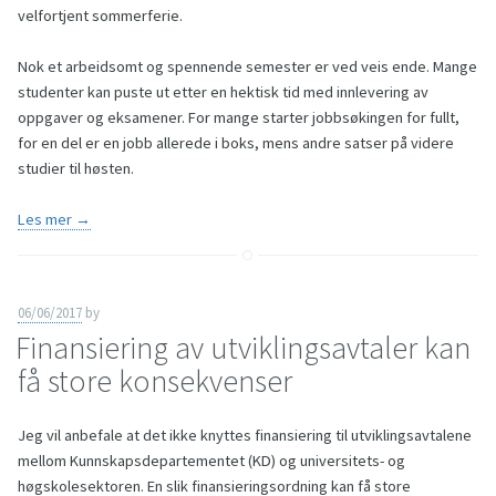
velfortjent sommerferie.
Nok et arbeidsomt og spennende semester er ved veis ende. Mange
studenter kan puste ut etter en hektisk tid med innlevering av
oppgaver og eksamener. For mange starter jobbsøkingen for fullt,
for en del er en jobb allerede i boks, mens andre satser på videre
studier til høsten.
Les mer →
06/06/2017
by
Finansiering av utviklingsavtaler kan
få store konsekvenser
Jeg vil anbefale at det ikke knyttes finansiering til utviklingsavtalene
mellom Kunnskapsdepartementet (KD) og universitets- og
høgskolesektoren. En slik finansieringsordning kan få store