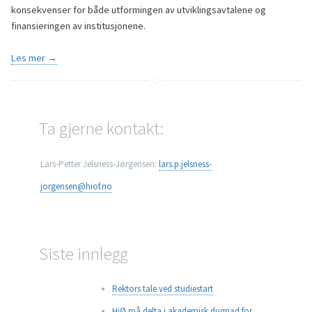
konsekvenser for både utformingen av utviklingsavtalene og
finansieringen av institusjonene.
Les mer →
Ta gjerne kontakt:
Lars-Petter Jelsness-Jørgensen:
lars.p.jelsness-
jorgensen@hiof.no
Siste innlegg
Rektors tale ved studiestart
HiØ må delta i akademisk dugnad for