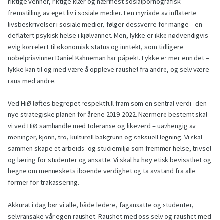
riktige venner, riktige klær og nærmest sosialpornografisk
fremstilling av eget liv i sosiale medier. I en myriade av inflaterte
livsbeskrivelser i sosiale medier, følger dessverre for mange – en
deflatert psykisk helse i kjølvannet. Men, lykke er ikke nødvendigvis
evig korrelert til økonomisk status og inntekt, som tidligere
nobelprisvinner Daniel Kahneman har påpekt. Lykke er mer enn det –
lykke kan til og med være å oppleve raushet fra andre, og selv være
raus med andre.
Ved HiØ løftes begrepet respektfull fram som en sentral verdi i den
nye strategiske planen for årene 2019-2022. Nærmere bestemt skal
vi ved HiØ samhandle med toleranse og likeverd – uavhengig av
meninger, kjønn, tro, kulturell bakgrunn og seksuell legning. Vi skal
sammen skape et arbeids- og studiemiljø som fremmer helse, trivsel
og læring for studenter og ansatte. Vi skal ha høy etisk bevissthet og
hegne om menneskets iboende verdighet og ta avstand fra alle
former for trakassering.
Akkurat i dag bør vi alle, både ledere, fagansatte og studenter,
selvransake vår egen raushet. Raushet med oss selv og raushet med