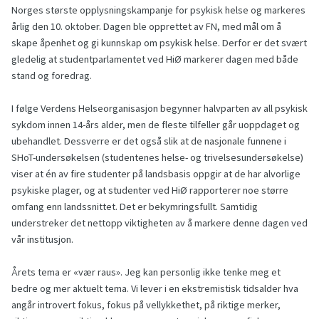
Norges største opplysningskampanje for psykisk helse og markeres
årlig den 10. oktober. Dagen ble opprettet av FN, med mål om å
skape åpenhet og gi kunnskap om psykisk helse. Derfor er det svært
gledelig at studentparlamentet ved HiØ markerer dagen med både
stand og foredrag.
I følge Verdens Helseorganisasjon begynner h
alvparten av all psykisk
sykdom innen 14-års alder, men de fleste tilfeller går uoppdaget og
ubehandlet. Dessverre er det også slik at de nasjonale funnene i
SHoT-undersøkelsen (studentenes helse- og trivelsesundersøkelse)
viser at én av fire studenter på landsbasis oppgir at de har alvorlige
psykiske plager, og at studenter ved HiØ rapporterer noe større
omfang enn landssnittet. Det er bekymringsfullt. Samtidig
understreker det nettopp viktigheten av å markere denne dagen ved
vår institusjon.
Årets tema er «vær raus». Jeg kan personlig ikke tenke meg et
bedre og mer aktuelt tema. Vi lever i en ekstremistisk tidsalder hva
angår introvert fokus, fokus på vellykkethet, på riktige merker,