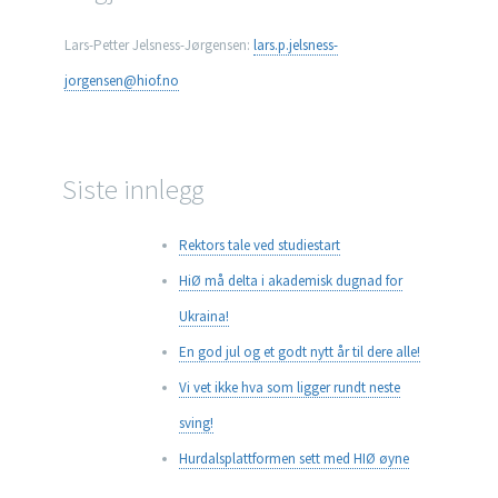
Lars-Petter Jelsness-Jørgensen:
lars.p.jelsness-
jorgensen@hiof.no
Siste innlegg
Rektors tale ved studiestart
HiØ må delta i akademisk dugnad for
Ukraina!
En god jul og et godt nytt år til dere alle!
Vi vet ikke hva som ligger rundt neste
sving!
Hurdalsplattformen sett med HIØ øyne