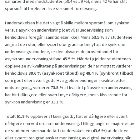
samarbeid med medstudenter (59.4 vs 59 %), mens 42 % har stilt
spørsmål til foreleser i live streamet forelesning.
I undersøkelsen ble det valgt å skille mellom spørsmål om synkron
versus asynkron undervisning (det vil si undervisning som
henholdsvis foregår i sanntid eller ikke). Mens
53.5 %
av studentene
angir at de i stor, eller svært stor grad har benyttet de synkrone
undervisningstilbudene, er den tilsvarende prosentandel for
asynkront undervisningstilbud
45.5 %
. Når det gjelder studentenes
opplevelse av kvaliteten på undervisningen de har mottatt vurderer
henholdsvis
38.6 % (asynkront tilbud) og 48.4 % (synkront tilbud)
som godt eller svært godt. Hva gjelder endringer i kvalitet etter
nedstengning, vurderer
73.5 %
at kvalitet på asynkron undervisning
har blitt dårligere eller svært mye dårligere, mens tilsvarende for
synkron undervisning er 31.1 %.
Totalt
61.9 %
opplever at læringsutbyttet er dårligere eller svært
dårligere enn ved ordinær undervisning. I tillegg angir en majoritet av
de studenter som har deltatt i undersøkelsen (
43.6 %)
at de i liten
eller svært liten grad ønsker mer innslag av digital undervisning når