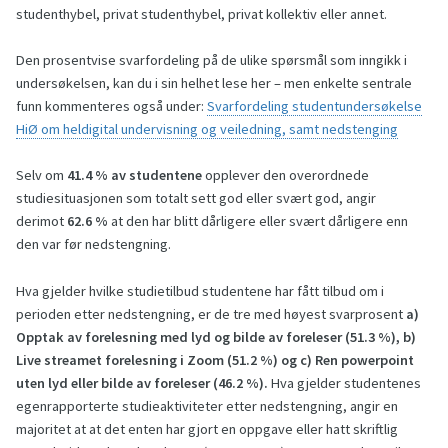
studenthybel, privat studenthybel, privat kollektiv eller annet.
Den prosentvise svarfordeling på de ulike spørsmål som inngikk i
undersøkelsen, kan du i sin helhet lese her – men enkelte sentrale
funn kommenteres også under:
Svarfordeling studentundersøkelse
HiØ om heldigital undervisning og veiledning, samt nedstenging
Selv om
41.4 % av studentene
opplever den overordnede
studiesituasjonen som totalt sett god eller svært god, angir
derimot
62.6 %
at den har blitt dårligere eller svært dårligere enn
den var før nedstengning.
Hva gjelder hvilke studietilbud studentene har fått tilbud om i
perioden etter nedstengning, er de tre med høyest svarprosent
a)
Opptak av forelesning med lyd og bilde av foreleser (51.3 %), b)
Live
streamet
forelesning i Zoom (51.2 %) og c) Ren p
owerpoint
uten lyd eller bilde av foreleser (46.2 %).
Hva gjelder studentenes
egenrapporterte studieaktiviteter etter nedstengning, angir en
majoritet at at det enten har gjort en oppgave eller hatt skriftlig