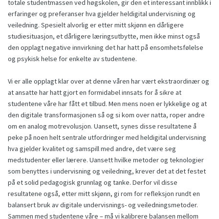
totale studentmassen ved høgskolen, gir den et interessant innblikk i
erfaringer og preferanser hva gjelder heldigital undervisning og
veiledning. Spesielt alvorlig er etter mitt skjønn en dårligere
studiesituasjon, et dårligere læringsutbytte, men ikke minst også
den opplagt negative innvirkning det har hatt på ensomhetsfølelse
og psykisk helse for enkelte av studentene.
Vi er alle opplagt klar over at denne våren har vært ekstraordinær og
at ansatte har hatt gjort en formidabel innsats for å sikre at
studentene våre har fått et tilbud. Men mens noen er lykkelige og at
den digitale transformasjonen så og si kom over natta, roper andre
om en analog motrevolusjon. Uansett, synes disse resultatene å
peke på noen helt sentrale utfordringer med heldigital undervisning
hva gjelder kvalitet og samspill med andre, det være seg
medstudenter eller lærere. Uansett hvilke metoder og teknologier
som benyttes i undervisning og veiledning, krever det at det festet
på et solid pedagogisk grunnlag og tanke. Derfor vil disse
resultatene også, etter mitt skjønn, gi rom for refleksjon rundt en
balansert bruk av digitale undervisnings- og veiledningsmetoder.
Sammen med studentene våre – må vi kalibrere balansen mellom