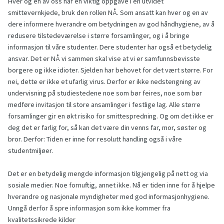
Hver og en av oss har en viktig oppgave i en utvidet
smittevernkjede, bruk den rollen NÅ. Som ansatt kan hver og en av
dere informere hverandre om betydningen av god håndhygiene, av å
redusere tilstedeværelse i større forsamlinger, og i å bringe
informasjon til våre studenter. Dere studenter har også et betydelig
ansvar. Det er NÅ vi sammen skal vise at vi er samfunnsbevisste
borgere og ikke idioter. Sjelden har behovet for det vært større. For
nei, dette er ikke et ufarlig virus. Derfor er ikke nedstengning av
undervisning på studiestedene noe som bør feires, noe som bør
medføre invitasjon til store ansamlinger i festlige lag. Alle større
forsamlinger gir en økt risiko for smittespredning. Og om det ikke er
deg det er farlig for, så kan det være din venns far, mor, søster og
bror. Derfor: Tiden er inne for resolutt handling også i våre
studentmiljøer.
Det er en betydelig mengde informasjon tilgjengelig på nett og via
sosiale medier. Noe fornuftig, annet ikke. Nå er tiden inne for å hjelpe
hverandre og nasjonale myndigheter med god informasjonhygiene.
Unngå derfor å spre informasjon som ikke kommer fra
kvalitetssikrede kilder