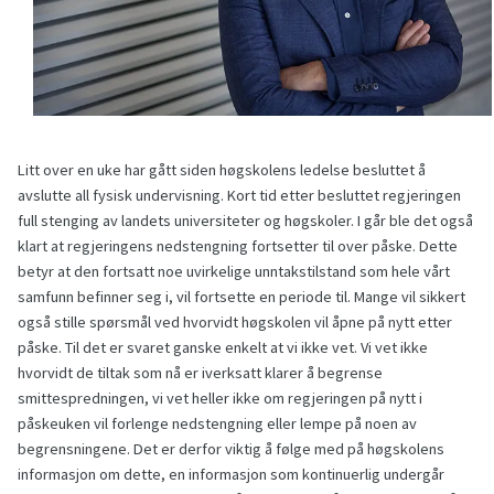
Litt over en uke har gått siden høgskolens ledelse besluttet å
avslutte all fysisk undervisning. Kort tid etter besluttet regjeringen
full stenging av landets universiteter og høgskoler. I går ble det også
klart at regjeringens nedstengning fortsetter til over påske. Dette
betyr at den fortsatt noe uvirkelige unntakstilstand som hele vårt
samfunn befinner seg i, vil fortsette en periode til. Mange vil sikkert
også stille spørsmål ved hvorvidt høgskolen vil åpne på nytt etter
påske. Til det er svaret ganske enkelt at vi ikke vet. Vi vet ikke
hvorvidt de tiltak som nå er iverksatt klarer å begrense
smittespredningen, vi vet heller ikke om regjeringen på nytt i
påskeuken vil forlenge nedstengning eller lempe på noen av
begrensningene. Det er derfor viktig å følge med på høgskolens
informasjon om dette, en informasjon som kontinuerlig undergår