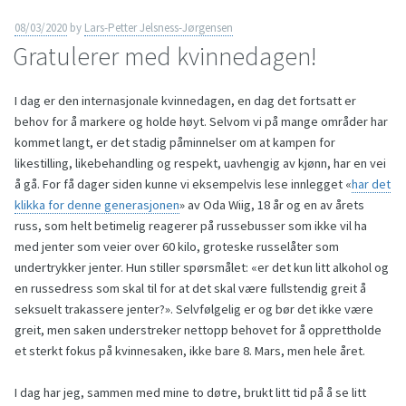
08/03/2020
by
Lars-Petter Jelsness-Jørgensen
Gratulerer med kvinnedagen!
I dag er den internasjonale kvinnedagen, en dag det fortsatt er
behov for å markere og holde høyt. Selvom vi på mange områder har
kommet langt, er det stadig påminnelser om at kampen for
likestilling, likebehandling og respekt, uavhengig av kjønn, har en vei
å gå. For få dager siden kunne vi eksempelvis lese innlegget «
har det
klikka for denne generasjonen
» av Oda Wiig, 18 år og en av årets
russ, som helt betimelig reagerer på russebusser som ikke vil ha
med jenter som veier over 60 kilo, groteske russelåter som
undertrykker jenter. Hun stiller spørsmålet: «er det kun litt alkohol og
en russedress som skal til for at det skal være fullstendig greit å
seksuelt trakassere jenter?». Selvfølgelig er og bør det ikke være
greit, men saken understreker nettopp behovet for å opprettholde
et sterkt fokus på kvinnesaken, ikke bare 8. Mars, men hele året.
I dag har jeg, sammen med mine to døtre, brukt litt tid på å se litt