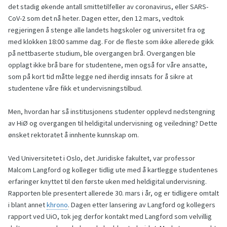
det stadig økende antall smittetilfeller av coronavirus, eller SARS-
CoV-2 som det nå heter. Dagen etter, den 12 mars, vedtok
regjeringen å stenge alle landets høgskoler og universitet fra og
med klokken 18:00 samme dag. For de fleste som ikke allerede gikk
på nettbaserte studium, ble overgangen brå. Overgangen ble
opplagt ikke brå bare for studentene, men også for våre ansatte,
som på kort tid måtte legge ned iherdig innsats for å sikre at
studentene våre fikk et undervisningstilbud.
Men, hvordan har så institusjonens studenter opplevd nedstengning
av HiØ og overgangen til heldigital undervisning og veiledning? Dette
ønsket rektoratet å innhente kunnskap om.
Ved Universitetet i Oslo, det Juridiske fakultet, var professor
Malcom Langford og kolleger tidlig ute med å kartlegge studentenes
erfaringer knyttet til den første uken med heldigital undervisning.
Rapporten ble presentert allerede 30. mars i år, og er tidligere omtalt
i blant annet
khrono
. Dagen etter lansering av Langford og kollegers
rapport ved UiO, tok jeg derfor kontakt med Langford som velvillig