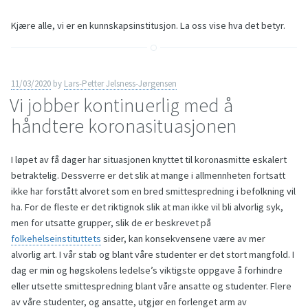
Kjære alle, vi er en kunnskapsinstitusjon. La oss vise hva det betyr.
11/03/2020
by
Lars-Petter Jelsness-Jørgensen
Vi jobber kontinuerlig med å
håndtere koronasituasjonen
I løpet av få dager har situasjonen knyttet til koronasmitte eskalert
betraktelig. Dessverre er det slik at mange i allmennheten fortsatt
ikke har forstått alvoret som en bred smittespredning i befolkning vil
ha. For de fleste er det riktignok slik at man ikke vil bli alvorlig syk,
men for utsatte grupper, slik de er beskrevet på
folkehelseinstituttets
sider, kan konsekvensene være av mer
alvorlig art. I vår stab og blant våre studenter er det stort mangfold. I
dag er min og høgskolens ledelse’s viktigste oppgave å forhindre
eller utsette smittespredning blant våre ansatte og studenter. Flere
av våre studenter, og ansatte, utgjør en forlenget arm av