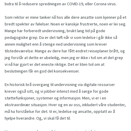
bidra til å redusere spredningen av COVID-19, eller Corona virus.
Som rektor er mine tanker nå hos alle dere ansatte som kjenner på et
bredt spekter av følelser. Noen er kanskje frustrerte, noen er lei seg.
Mange har forberedt undervisning, brukt lang tid på gode
pedagogiske grep. Da er det tøft når vi som ledelse i går ikke så
annen mulighet enn å stenge ned undervisning som krever
tilstedeværelse. Mange av dere har fått endret reiseplaner brått, og
jeg forstår at dette er ubeleilig, men jeg er ikke i tvil om at det grep
vi nå har gjort er det eneste riktige. Det er liten tvil om at
beslutningen får en god del konsekvenser.
En historisk brå overgang til undervisning via digitale ressurser
krever også sitt, og vi jobber intenst med å sørge for gode
støttefunksjoner, systemer og informasjon. Men, vi er i en
ekstraordinær situasjon. Hver og en av oss, inkludert våre studenter,
må ha forståelse for det. Vi er, ledelse og ansatte, opptatt av å
hjelpe hverandre. Og, vi skal få det til.