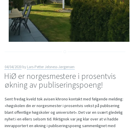
04/04/2020
by
Lars-Petter Jelsness-Jørgensen
HiØ er norgesmestere i prosentvis
økning av publiseringspoeng!
Sent fredag kveld tok avisen khrono kontakt med følgende melding:
«høgskolen din er norgesmester i prosentvis vekst på publisering
blant offentlige høgskoler og universitet». Det var en svært gledelig
nyhet i en ellers selsom tid. Riktignok var jeg klar over at vi hadde
innrapportert en økning i publiseringspoeng sammenlignet med