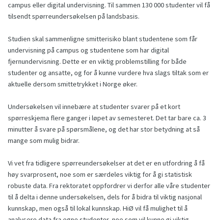
campus eller digital undervisning. Til sammen 130 000 studenter vil få
tilsendt spørreundersøkelsen på landsbasis.
Studien skal sammenligne smitterisiko blant studentene som får
undervisning på campus og studentene som har digital
fjernundervisning. Dette er en viktig problemstilling for både
studenter og ansatte, og for å kunne vurdere hva slags tiltak som er
aktuelle dersom smittetrykket i Norge øker.
Undersøkelsen vil innebære at studenter svarer på et kort
spørreskjema flere ganger i løpet av semesteret. Det tar bare ca. 3
minutter å svare på spørsmålene, og det har stor betydning at så
mange som mulig bidrar.
Vi vet fra tidligere spørreundersøkelser at det er en utfordring å få
høy svarprosent, noe som er særdeles viktig for å gi statistisk
robuste data. Fra rektoratet oppfordrer vi derfor alle våre studenter
til å delta i denne undersøkelsen, dels for å bidra til viktig nasjonal
kunnskap, men også til lokal kunnskap. HiØ vil få mulighet til å
analysere data fra egne studenter, noe som vil kunne gi viktig