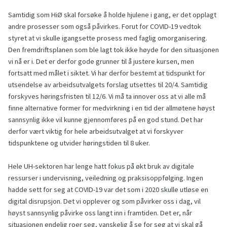
Samtidig som HiØ skal forsøke å holde hjulene i gang, er det opplagt
andre prosesser som også påvirkes. Forut for COVID-19 vedtok
styret at vi skulle igangsette prosess med faglig omorganisering.
Den fremdriftsplanen som ble lagt tok ikke høyde for den situasjonen
vi nå er i. Det er derfor gode grunner til å justere kursen, men
fortsatt med målet i siktet. Vi har derfor bestemt at tidspunkt for
utsendelse av arbeidsutvalgets forslag utsettes til 20/4. Samtidig
forskyves høringsfristen til 12/6. Vi må ta innover oss at vi alle må
finne alternative former for medvirkning i en tid der allmøtene høyst
sannsynlig ikke vil kunne gjennomføres på en god stund. Det har
derfor vært viktig for hele arbeidsutvalget at vi forskyver
tidspunktene og utvider høringstiden til 8 uker.
Hele UH-sektoren har lenge hatt fokus på økt bruk av digitale
ressurser i undervisning, veiledning og praksisoppfølging. Ingen
hadde sett for seg at COVID-19 var det som i 2020 skulle utløse en
digital disrupsjon. Det vi opplever og som påvirker oss i dag, vil
høyst sannsynlig påvirke oss langt inn i framtiden. Det er, når
situasjonen endelig roer seg, vanskelig å se for seg at vi skal gå