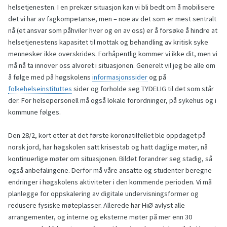
helsetjenesten. I en prekær situasjon kan vi bli bedt om å mobilisere
det vi har av fagkompetanse, men – noe av det som er mest sentralt
nå (et ansvar som påhviler hver og en av oss) er å forsøke å hindre at
helsetjenestens kapasitet til mottak og behandling av kritisk syke
mennesker ikke overskrides. Forhåpentlig kommer vi ikke dit, men vi
må nå ta innover oss alvoret i situasjonen. Generelt vil jeg be alle om
å følge med på høgskolens
informasjonssider
og på
folkehelseinstituttes
sider og forholde seg TYDELIG til det som står
der. For helsepersonell må også lokale forordninger, på sykehus og i
kommune følges.
Den 28/2, kort etter at det første koronatilfellet ble oppdaget på
norsk jord, har høgskolen satt krisestab og hatt daglige møter, nå
kontinuerlige møter om situasjonen. Bildet forandrer seg stadig, så
også anbefalingene. Derfor må våre ansatte og studenter beregne
endringer i høgskolens aktiviteter i den kommende perioden. Vi må
planlegge for oppskalering av digitale undervisningsformer og
redusere fysiske møteplasser. Allerede har HiØ avlyst alle
arrangementer, og interne og eksterne møter på mer enn 30