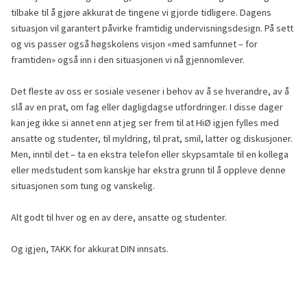
tilbake til å gjøre akkurat de tingene vi gjorde tidligere. Dagens
situasjon vil garantert påvirke framtidig undervisningsdesign. På sett
og vis passer også høgskolens visjon «med samfunnet – for
framtiden» også inn i den situasjonen vi nå gjennomlever.
Det fleste av oss er sosiale vesener i behov av å se hverandre, av å
slå av en prat, om fag eller dagligdagse utfordringer. I disse dager
kan jeg ikke si annet enn at jeg ser frem til at HiØ igjen fylles med
ansatte og studenter, til myldring, til prat, smil, latter og diskusjoner.
Men, inntil det – ta en ekstra telefon eller skypsamtale til en kollega
eller medstudent som kanskje har ekstra grunn til å oppleve denne
situasjonen som tung og vanskelig.
Alt godt til hver og en av dere, ansatte og studenter.
Og igjen, TAKK for akkurat DIN innsats.