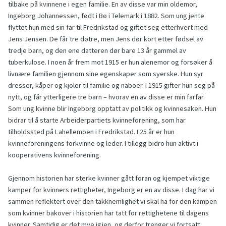
tilbake på kvinnene i egen familie. En av disse var min oldemor,
Ingeborg Johannessen, født i Bø i Telemark i 1882. Som ung jente
flyttet hun med sin far til Fredrikstad og giftet seg etterhvert med
Jens Jensen. De får tre døtre, men Jens dør kort etter fødsel av
tredje barn, og den ene datteren dør bare 13 år gammel av
tuberkulose. I noen år frem mot 1915 er hun alenemor og forsøker å
livnære familien gjennom sine egenskaper som syerske. Hun syr
dresser, kåper og kjoler til familie og naboer. I 1915 gifter hun seg på
nytt, og får ytterligere tre barn – hvorav en av disse er min farfar.
Som ung kvinne blir Ingeborg opptatt av politikk og kvinnesaken. Hun
bidrar til å starte Arbeiderpartiets kvinneforening, som har
tilholdssted på Lahellemoen i Fredrikstad. I 25 år er hun
kvinneforeningens forkvinne og leder. I tillegg bidro hun aktivt i
kooperativens kvinneforening.
Gjennom historien har sterke kvinner gått foran og kjempet viktige
kamper for kvinners rettigheter, Ingeborg er en av disse. I dag har vi
sammen reflektert over den takknemlighet vi skal ha for den kampen
som kvinner bakover i historien har tatt for rettighetene til dagens
kvinner. Samtidig er det mye igjen, og derfor trenger vi fortsatt