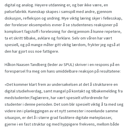
digital og analog. Høyere utdanning er, og bør ikke være, en
pølsefabrikk. Kunnskap skapes i samspill med andre, gjennom
diskusjon, refleksjon og undring. Mye viktig læring skjer i fellesskap,
der foreleser eksempelvis evner å se studentenes reaksjoner på
komplisert fagstoff i forelesning for derigjennom å kunne repetere,
ta et skritt tilbake, avklare og forklare. Selv om våren har vært
spesiell, og på mange måter gitt viktig lærdom, frykter jeg også at
den har gjort oss noe fattigere.
Håkon Naasen Tandberg (leder av SPUL) skriver i en respons på en
forespørsel fra meg om hans umiddelbare reaksjon på resultatene:
«Det kommer klart frem av undersøkelsen at det å strukturere en
digital studiehverdag, samt mangel på kontakt og tilbakemelding fra
medstudenter/faglærere, har vært spesielt utfordrende for
studenter i denne perioden. Det som blir spesielt viktig å ta med seg
videre inn i planleggingen av et nytt semester i noenlunde samme
situasjon, er det å i større grad fasilitere digitale møteplasser,
gjerne i en fast struktur og med hyppigere frekvens, mellom både