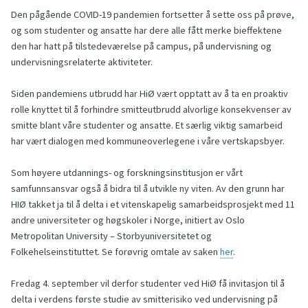
Den pågående COVID-19 pandemien fortsetter å sette oss på prøve,
og som studenter og ansatte har dere alle fått merke bieffektene
den har hatt på tilstedeværelse på campus, på undervisning og
undervisningsrelaterte aktiviteter.
Siden pandemiens utbrudd har HiØ vært opptatt av å ta en proaktiv
rolle knyttet til å forhindre smitteutbrudd alvorlige konsekvenser av
smitte blant våre studenter og ansatte. Et særlig viktig samarbeid
har vært dialogen med kommuneoverlegene i våre vertskapsbyer.
Som høyere utdannings- og forskningsinstitusjon er vårt
samfunnsansvar også å bidra til å utvikle ny viten. Av den grunn har
HIØ takket ja til å delta i et vitenskapelig samarbeidsprosjekt med 11
andre universiteter og høgskoler i Norge, initiert av Oslo
Metropolitan University – Storbyuniversitetet og
Folkehelseinstituttet. Se forøvrig omtale av saken
her
.
Fredag 4. september vil derfor studenter ved HiØ få invitasjon til å
delta i verdens første studie av smitterisiko ved undervisning på