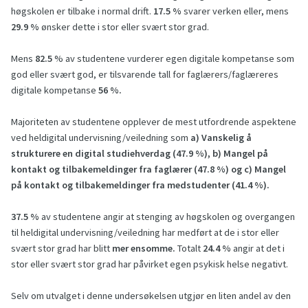
høgskolen er tilbake i normal drift.
17.5 %
svarer verken eller, mens
29.9 %
ønsker dette i stor eller svært stor grad.
Mens
82.5
% av studentene vurderer egen digitale kompetanse som
god eller svært god, er tilsvarende tall for faglærers/faglæreres
digitale kompetanse
56 %.
Majoriteten av studentene opplever de mest utfordrende aspektene
ved heldigital undervisning/veiledning som
a)
Vanskelig å
strukturere en digital studiehverdag (47.9 %), b)
Mangel på
kontakt og tilbakemeldinger fra faglærer (47.8 %) og c)
Mangel
på kontakt og tilbakemeldinger fra medstudenter (41.4 %).
37.5 %
av studentene angir at stenging av høgskolen og overgangen
til heldigital undervisning/veiledning har medført at de i stor eller
svært stor grad har blitt
mer ensomme.
Totalt
24.4 %
angir at det i
stor eller svært stor grad har påvirket egen psykisk helse negativt.
Selv om utvalget i denne undersøkelsen utgjør en liten andel av den