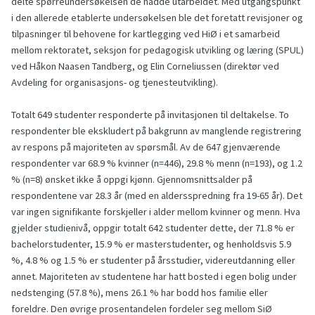
delte spørreundersøkelsen de hadde utarbeidet. Med utgangspunkt
i den allerede etablerte undersøkelsen ble det foretatt revisjoner og
tilpasninger til behovene for kartlegging ved HiØ i et samarbeid
mellom rektoratet, seksjon for pedagogisk utvikling og læring (SPUL)
ved Håkon Naasen Tandberg, og Elin Corneliussen (direktør ved
Avdeling for organisasjons- og tjenesteutvikling).
Totalt 649 studenter responderte på invitasjonen til deltakelse. To
respondenter ble ekskludert på bakgrunn av manglende registrering
av respons på majoriteten av spørsmål. Av de 647 gjenværende
respondenter var 68.9 % kvinner (n=446), 29.8 % menn (n=193), og 1.2
% (n=8) ønsket ikke å oppgi kjønn. Gjennomsnittsalder på
respondentene var 28.3 år (med en aldersspredning fra 19-65 år). Det
var ingen signifikante forskjeller i alder mellom kvinner og menn. Hva
gjelder studienivå, oppgir totalt 642 studenter dette, der 71.8 % er
bachelorstudenter, 15.9 % er masterstudenter, og henholdsvis 5.9
%, 4.8 % og 1.5 % er studenter på årsstudier, videreutdanning eller
annet. Majoriteten av studentene har hatt bosted i egen bolig under
nedstenging (57.8 %), mens 26.1 % har bodd hos familie eller
foreldre. Den øvrige prosentandelen fordeler seg mellom SiØ