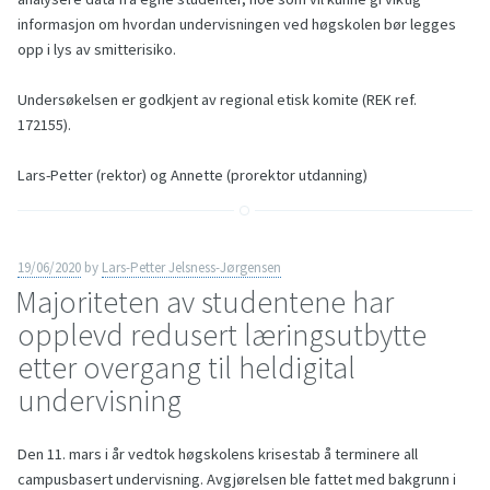
informasjon om hvordan undervisningen ved høgskolen bør legges
opp i lys av smitterisiko.
Undersøkelsen er godkjent av regional etisk komite (REK ref.
172155).
Lars-Petter (rektor) og Annette (prorektor utdanning)
19/06/2020
by
Lars-Petter Jelsness-Jørgensen
Majoriteten av studentene har
opplevd redusert læringsutbytte
etter overgang til heldigital
undervisning
Den 11. mars i år vedtok høgskolens krisestab å terminere all
campusbasert undervisning. Avgjørelsen ble fattet med bakgrunn i