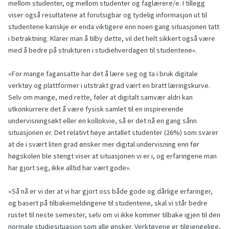
mellom studenter, og mellom studenter og faglærere/e. I tillegg
viser også resultatene at forutsigbar og tydelig informasjon ut til
studentene kanskje er enda viktigere enn noen gang situasjonen tatt
i betraktning. Klarer man å tilby dette, vil det helt sikkert også være
med å bedre på strukturen i studiehverdagen til studentene».
«For mange fagansatte har det å lære seg og ta i bruk digitale
verktøy og plattformer i utstrakt grad vært en bratt læringskurve.
Selv om mange, med rette, føler at digitalt samvær aldri kan
utkonkurrere det å være fysisk samlet til en inspirerende
undervisningsøkt eller en kollokvie, så er det nå en gang sånn
situasjonen er. Det relativt høye antallet studenter (26%) som svarer
at de i svært liten grad ønsker mer digital undervisning enn før
høgskolen ble stengt viser at situasjonen vi er i, og erfaringene man
har gjort seg, ikke alltid har vært gode».
«Så nå er vi der at vi har gjort oss både gode og dårlige erfaringer,
og basert på tilbakemeldingene til studentene, skal vi står bedre
rustet til neste semester, selv om vi ikke kommer tilbake igjen til den
normale studiesituasjon som alle ønsker. Verktøyene er tilgjengelige,