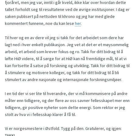
fjoråret, men jeg var, inntil i går kveld, ikke klar over hvordan dette
tallet forholdt seg til resultatene ved de øvrige institusjoner. I dag er
saken publisert på nettsiden til khrono og jeg har med glede
kommentert funnene, noe du kan lese
her
.
Til hver og en av dere vil jeg si takk for det arbeidet som dere har
lagt ned i hver enkelt publikasjon. Jeg vet at det er et møysommelig
arbeid, et arbeid som krever fokus og ro. Takk for ditt bidrag til å
løfte HiØ videre, til å sørge for at HiØ kan nå fremtidige mål, til at vi
kan fortsette å satse på forskning og utvikling. Takk for ditt bidrag til
å stimulere og motivere kolleger, og takk for ditt bidrag til å bli
stimulert av andre nasjonale og internasjonale forskningsmiljøer.
I en tid der vi ser lite til hverandre, der vi må kommunisere på andre
måter enn tidligere, og der flere av oss savner fellesskapet mer enn
tidligere, gir positive nyheter som dette energi. Som rektor er jeg
stolt av hva vi i fellesskap klarer å få til.
Vi er norgesmestere i Østfold. Tygg på den. Gratulerer, og igjen:
TAKK!