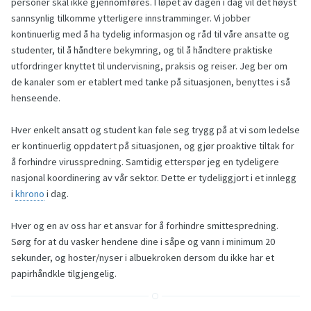
personer skal ikke gjennomføres. I løpet av dagen i dag vil det høyst
sannsynlig tilkomme ytterligere innstramminger. Vi jobber
kontinuerlig med å ha tydelig informasjon og råd til våre ansatte og
studenter, til å håndtere bekymring, og til å håndtere praktiske
utfordringer knyttet til undervisning, praksis og reiser. Jeg ber om
de kanaler som er etablert med tanke på situasjonen, benyttes i så
henseende.
Hver enkelt ansatt og student kan føle seg trygg på at vi som ledelse
er kontinuerlig oppdatert på situasjonen, og gjør proaktive tiltak for
å forhindre virusspredning. Samtidig etterspør jeg en tydeligere
nasjonal koordinering av vår sektor. Dette er tydeliggjort i et innlegg
i
khrono
i dag.
Hver og en av oss har et ansvar for å forhindre smittespredning.
Sørg for at du vasker hendene dine i såpe og vann i minimum 20
sekunder, og hoster/nyser i albuekroken dersom du ikke har et
papirhåndkle tilgjengelig.