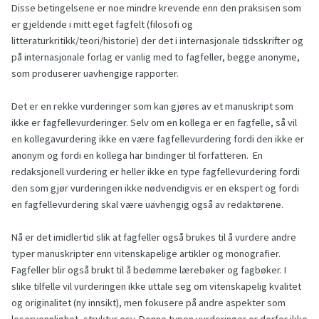
Disse betingelsene er noe mindre krevende enn den praksisen som
er gjeldende i mitt eget fagfelt (filosofi og
litteraturkritikk/teori/historie) der det i internasjonale tidsskrifter og
på internasjonale forlag er vanlig med to fagfeller, begge anonyme,
som produserer uavhengige rapporter.
Det er en rekke vurderinger som kan gjøres av et manuskript som
ikke er fagfellevurderinger. Selv om en kollega er en fagfelle, så vil
en kollegavurdering ikke en være fagfellevurdering fordi den ikke er
anonym og fordi en kollega har bindinger til forfatteren. En
redaksjonell vurdering er heller ikke en type fagfellevurdering fordi
den som gjør vurderingen ikke nødvendigvis er en ekspert og fordi
en fagfellevurdering skal være uavhengig også av redaktørene.
Nå er det imidlertid slik at fagfeller også brukes til å vurdere andre
typer manuskripter enn vitenskapelige artikler og monografier.
Fagfeller blir også brukt til å bedømme lærebøker og fagbøker. I
slike tilfelle vil vurderingen ikke uttale seg om vitenskapelig kvalitet
og originalitet (ny innsikt), men fokusere på andre aspekter som