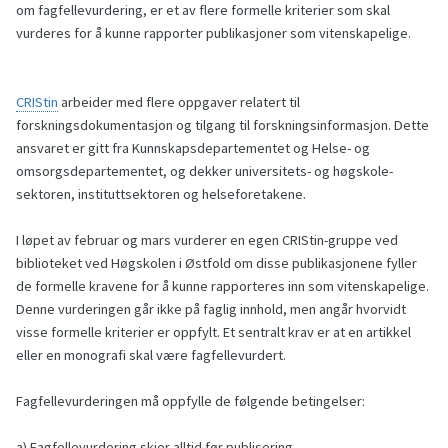
om fagfellevurdering, er et av flere formelle kriterier som skal
vurderes for å kunne rapporter publikasjoner som vitenskapelige.
CRIStin
arbeider med flere oppgaver relatert til
forskningsdokumentasjon og tilgang til forskningsinformasjon. Dette
ansvaret er gitt fra Kunnskapsdepartementet og Helse- og
omsorgsdepartementet, og dekker universitets- og høg­skole­
sektoren, institutt­sektoren og helseforetakene.
I løpet av februar og mars vurderer en egen CRIStin-gruppe ved
biblioteket ved Høgskolen i Østfold om disse publikasjonene fyller
de formelle kravene for å kunne rapporteres inn som vitenskapelige.
Denne vurderingen går ikke på faglig innhold, men angår hvorvidt
visse formelle kriterier er oppfylt. Et sentralt krav er at en artikkel
eller en monografi skal være fagfellevurdert.
Fagfellevurderingen må oppfylle de følgende betingelser:
a) Fagfellevurdering skjer alltid før publisering.