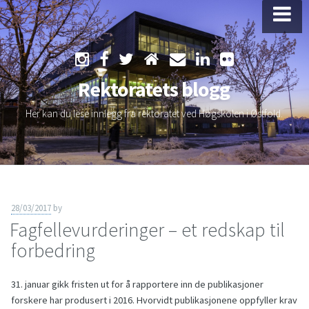
Skip
to
Rektoratets blogg
content
Her kan du lese innlegg fra rektoratet ved Høgskolen i Østfold.
28/03/2017
by
Fagfellevurderinger – et redskap til
forbedring
31. januar gikk fristen ut for å rapportere inn de publikasjoner
forskere har produsert i 2016. Hvorvidt publikasjonene oppfyller krav