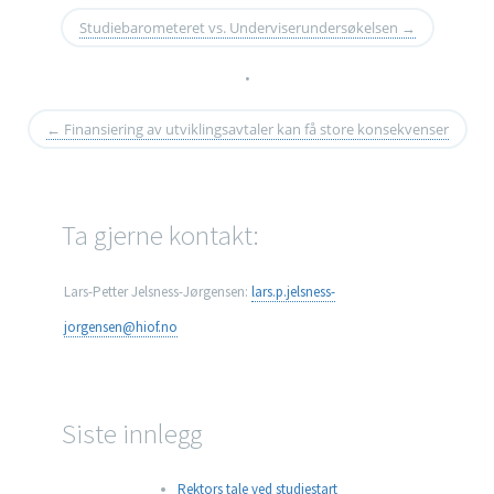
Studiebarometeret vs. Underviserundersøkelsen
→
•
←
Finansiering av utviklingsavtaler kan få store konsekvenser
Ta gjerne kontakt:
Lars-Petter Jelsness-Jørgensen:
lars.p.jelsness-
jorgensen@hiof.no
Siste innlegg
Rektors tale ved studiestart