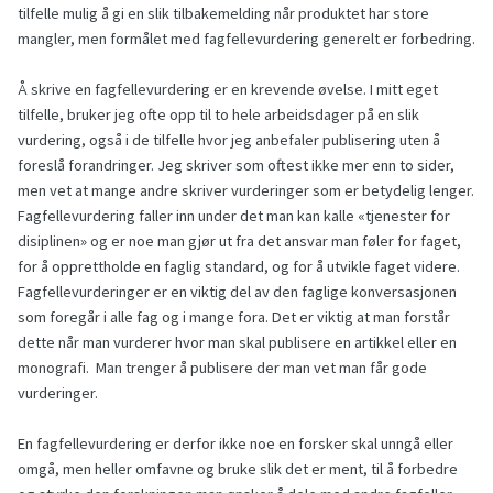
tilfelle mulig å gi en slik tilbakemelding når produktet har store
mangler, men formålet med fagfellevurdering generelt er forbedring.
Å skrive en fagfellevurdering er en krevende øvelse. I mitt eget
tilfelle, bruker jeg ofte opp til to hele arbeidsdager på en slik
vurdering, også i de tilfelle hvor jeg anbefaler publisering uten å
foreslå forandringer. Jeg skriver som oftest ikke mer enn to sider,
men vet at mange andre skriver vurderinger som er betydelig lenger.
Fagfellevurdering faller inn under det man kan kalle «tjenester for
disiplinen» og er noe man gjør ut fra det ansvar man føler for faget,
for å opprettholde en faglig standard, og for å utvikle faget videre.
Fagfellevurderinger er en viktig del av den faglige konversasjonen
som foregår i alle fag og i mange fora. Det er viktig at man forstår
dette når man vurderer hvor man skal publisere en artikkel eller en
monografi. Man trenger å publisere der man vet man får gode
vurderinger.
En fagfellevurdering er derfor ikke noe en forsker skal unngå eller
omgå, men heller omfavne og bruke slik det er ment, til å forbedre