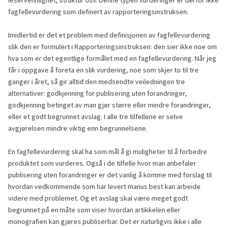
leservennlighet, struktur osv. Denne typen vurderinger er derfor ikke
fagfellevurdering som definert av rapporteringsinstruksen.
Imidlertid er det et problem med definisjonen av fagfellevurdering
slik den er formulert i Rapporterings­instruksen: den sier ikke noe om
hva som er det egentlige formålet med en fagfellevurdering. Når jeg
får i oppgave å foreta en slik vurdering, noe som skjer to til tre
ganger i året, så gir alltid den medsendte veiledningen tre
alternativer: godkjenning for publisering uten forandringer,
godkjenning betinget av man gjør større eller mindre forandringer,
eller et godt begrunnet avslag. I alle tre tilfellene er selve
avgjørelsen mindre viktig enn begrunnelsene.
En fagfellevurdering skal ha som mål å gi muligheter til å forbedre
produktet som vurderes. Også i de tilfelle hvor man anbefaler
publisering uten forandringer er det vanlig å komme med forslag til
hvordan vedkommende som har levert manus best kan arbeide
videre med problemet. Og et avslag skal være meget godt
begrunnet på en måte som viser hvordan artikkelen eller
monografien kan gjøres publiserbar. Det er naturligvis ikke i alle