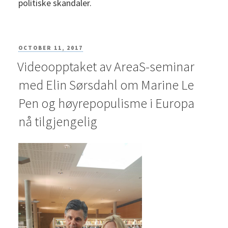
politiske skandaler.
POSTED
OCTOBER 11, 2017
Videoopptaket av AreaS-seminar
ON
med Elin Sørsdahl om Marine Le
Pen og høyrepopulisme i Europa
nå tilgjengelig