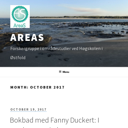
Skip
to
content
AREAS
Forskergruppe i områdestudier ved Høgskolen i
Østfold
Menu
MONTH:
OCTOBER 2017
POSTED
OCTOBER 19, 2017
Bokbad med Fanny Duckert: I
ON