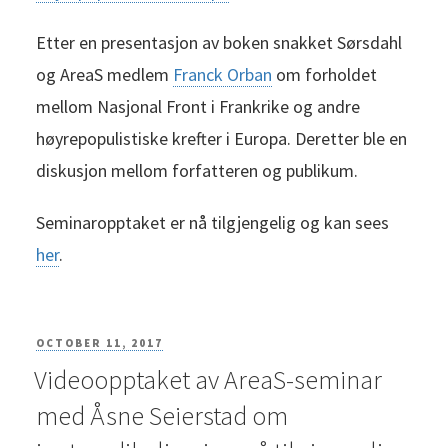
Etter en presentasjon av boken snakket Sørsdahl
og AreaS medlem
Franck Orban
om forholdet
mellom Nasjonal Front i Frankrike og andre
høyrepopulistiske krefter i Europa. Deretter ble en
diskusjon mellom forfatteren og publikum.
Seminaropptaket er nå tilgjengelig og kan sees
her
.
POSTED
OCTOBER 11, 2017
Videoopptaket av AreaS-seminar
ON
med Åsne Seierstad om