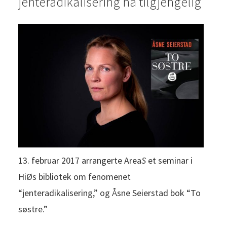
jenteradikalisering nå tilgjengelig
13. februar 2017 arrangerte Area
S
et seminar i
HiØs bibliotek om fenomenet
“jenteradikalisering,” og Åsne Seierstad bok “To
søstre.”