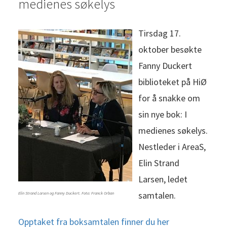
medienes søkelys
Tirsdag 17.
oktober besøkte
Fanny Duckert
biblioteket på HiØ
for å snakke om
sin nye bok: I
medienes søkelys.
Nestleder i AreaS,
Elin Strand
Larsen, ledet
samtalen.
Elin Strand Larsen og Fanny Duckert. Foto: Franck Orban
Opptaket fra boksamtalen finner du her