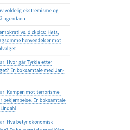
av voldelig ekstremisme og
på agendaen
okrati vs. dickpics: Hets,
plagsomme henvendelser mot
alvalget
r: Hvor går Tyrkia etter
lget? En boksamtale med Jan-
ar: Kampen mot terrorisme:
or bekjempelse. En boksamtale
Lindahl
ar: Hva betyr økonomisk
i dag? En boksamtale med Kåre