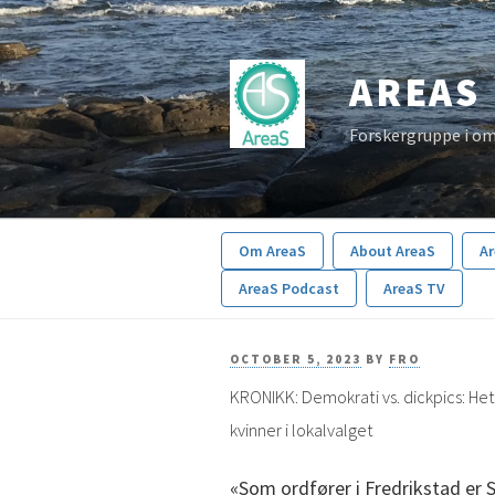
Skip
to
AREAS
content
Forskergruppe i om
Om AreaS
About AreaS
A
AreaS Podcast
AreaS TV
POSTED
OCTOBER 5, 2023
BY
FRO
KRONIKK: Demokrati vs. dickpics: H
ON
kvinner i lokalvalget
«Som ordfører i Fredrikstad er 