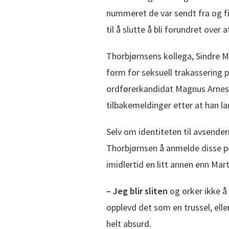
nummeret de var sendt fra og f
til å slutte å bli forundret over 
Thorbjørnsens kollega, Sindre M
form for seksuell trakassering 
ordførerkandidat Magnus Arnese
tilbakemeldinger etter at han la
Selv om identiteten til avsendern
Thorbjørnsen å anmelde disse p
imidlertid en litt annen enn Mar
– Jeg blir sliten
og orker ikke å 
opplevd det som en trussel, eller
helt absurd.