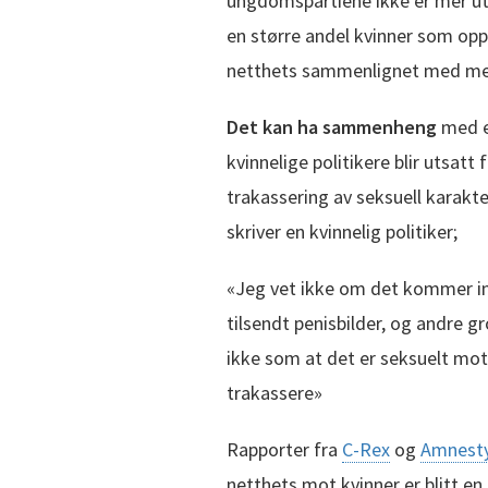
ungdomspartiene ikke er mer ut
en større andel kvinner som oppl
netthets sammenlignet med men
Det kan ha sammenheng
med e
kvinnelige politikere blir utsatt
trakassering av seksuell karakte
skriver en kvinnelig politiker;
«Jeg vet ikke om det kommer inn
tilsendt penisbilder, og andre g
ikke som at det er seksuelt mot
trakassere»
Rapporter fra
C-Rex
og
Amnesty
netthets mot kvinner er blitt e