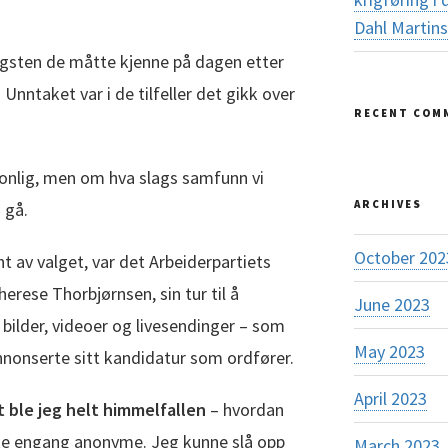
Dahl Martin
angsten de måtte kjenne på dagen etter
 Unntaket var i de tilfeller det gikk over
RECENT COM
onlig, men om hva slags samfunn vi
ARCHIVES
 gå.
October 202
nt av valget, var det Arbeiderpartiets
erese Thorbjørnsen, sin tur til å
June 2023
 bilder, videoer og livesendinger – som
May 2023
nnonserte sitt kandidatur som ordfører.
April 2023
 ble jeg helt himmelfallen
– hvordan
kke engang anonyme. Jeg kunne slå opp
March 2023