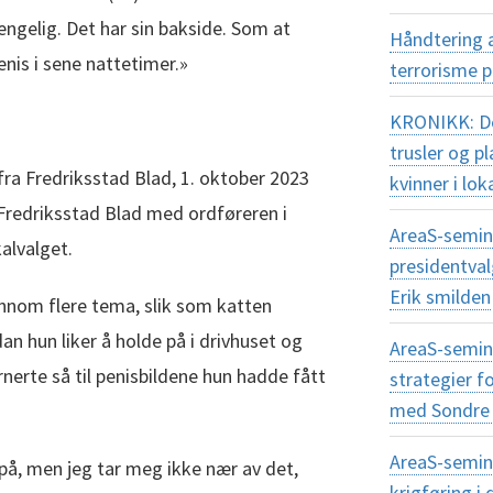
engelig. Det har sin bakside. Som at
Håndtering 
nis i sene nattetimer.»
terrorisme 
KRONIKK: Dem
trusler og 
 fra Fredriksstad Blad, 1. oktober 2023
kvinner i lok
 Fredriksstad Blad med ordføreren i
AreaS-semina
alvalget.
presidentva
Erik smilden
innom flere tema, slik som katten
an hun liker å holde på i drivhuset og
AreaS-semin
nerte så til penisbildene hun hadde fått
strategier f
med Sondre 
AreaS-semin
s på, men jeg tar meg ikke nær av det,
krigføring 