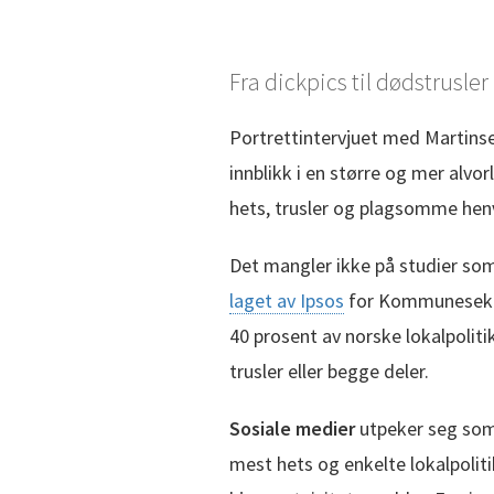
Fra dickpics til dødstrusler
Portrettintervjuet med Martinse
innblikk i en større og mer alv
hets, trusler og plagsomme henv
Det mangler ikke på studier som
laget av Ipsos
for Kommunesektor
40 prosent av norske lokalpoliti
trusler eller begge deler.
Sosiale medier
utpeker seg som 
mest hets og enkelte lokalpoliti