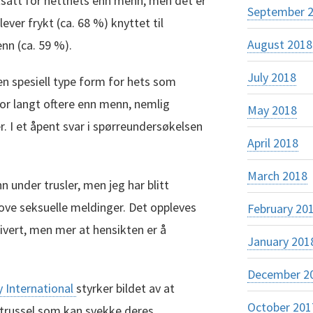
satt for netthets enn menn, men det er
September 
ever frykt (ca. 68 %) knyttet til
August 2018
n (ca. 59 %).
July 2018
n spesiell type form for hets som
 for langt oftere enn menn, nemlig
May 2018
r. I et åpent svar i spørreundersøkelsen
April 2018
March 2018
 under trusler, men jeg har blitt
rove seksuelle meldinger. Det oppleves
February 20
ivert, men mer at hensikten er å
January 201
December 2
 International
styrker bildet av at
October 201
n trussel som kan svekke deres