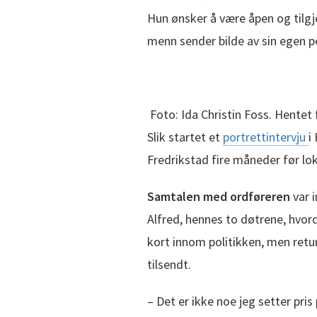
Hun ønsker å være åpen og tilgj
menn sender bilde av sin egen pe
Foto:
Ida Christin Foss. Hentet
Slik startet et
portrettintervju
i
Fredrikstad fire måneder før lok
Samtalen med ordføreren
var 
Alfred, hennes to døtrene, hvord
kort innom politikken, men retur
tilsendt.
– Det er ikke noe jeg setter pri