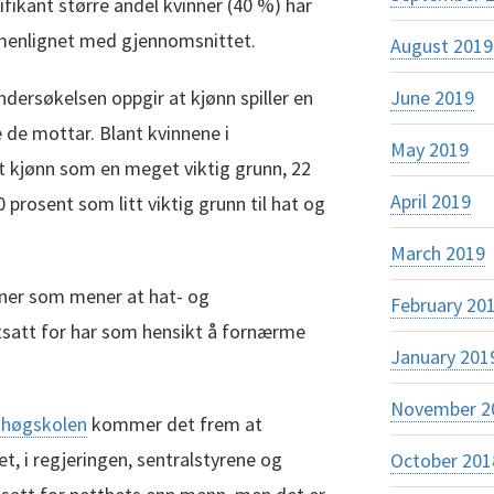
nifikant større andel kvinner (40 %) har
mmenlignet med gjennomsnittet.
August 2019
ndersøkelsen oppgir at kjønn spiller en
June 2019
ne de mottar. Blant kvinnene i
May 2019
t kjønn som en meget viktig grunn, 22
April 2019
prosent som litt viktig grunn til hat og
March 2019
nner som mener at hat- og
February 20
utsatt for har som hensikt å fornærme
January 201
November 2
tihøgskolen
kommer det frem at
et, i regjeringen, sentralstyrene og
October 201