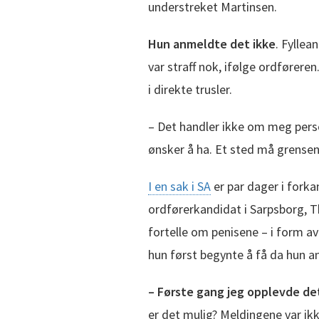
understreket Martinsen.
Hun anmeldte det ikke
. Fylle
var straff nok, ifølge ordføreren.
i direkte trusler.
– Det handler ikke om meg pers
ønsker å ha. Et sted må grensen
I en sak i SA
er par dager i forka
ordførerkandidat i Sarpsborg, Th
fortelle om penisene – i form av
hun først begynte å få da hun a
– Første gang jeg opplevde det
er det mulig? Meldingene var i