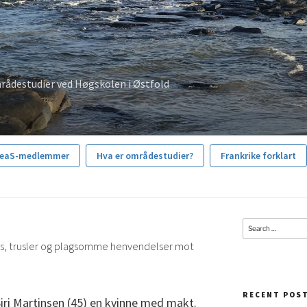
rådestudier ved Høgskolen i Østfold
reaS-medlemmer
Hva er områdestudier?
Frankrike forklart
Search
for:
ets, trusler og plagsomme henvendelser mot
RECENT POS
Siri Martinsen (45) en kvinne med makt.