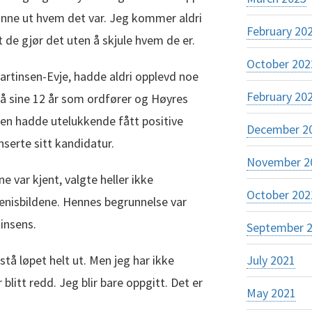
inne ut hvem det var. Jeg kommer aldri
February 20
at de gjør det uten å skjule hvem de er.
October 202
artinsen-Evje, hadde aldri opplevd noe
February 20
på sine 12 år som ordfører og Høyres
n hadde utelukkende fått positive
December 2
nserte sitt kandidatur.
November 2
e var kjent, valgte heller ikke
October 202
enisbildene. Hennes begrunnelse var
tinsens.
September 
stå løpet helt ut. Men jeg har ikke
July 2021
 blitt redd. Jeg blir bare oppgitt. Det er
May 2021