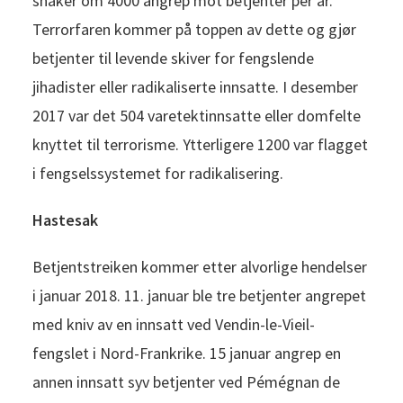
snaker om 4000 angrep mot betjenter per år.
Terrorfaren kommer på toppen av dette og gjør
betjenter til levende skiver for fengslende
jihadister eller radikaliserte innsatte. I desember
2017 var det 504 varetektinnsatte eller domfelte
knyttet til terrorisme. Ytterligere 1200 var flagget
i fengselssystemet for radikalisering.
Hastesak
Betjentstreiken kommer etter alvorlige hendelser
i januar 2018. 11. januar ble tre betjenter angrepet
med kniv av en innsatt ved Vendin-le-Vieil-
fengslet i Nord-Frankrike. 15 januar angrep en
annen innsatt syv betjenter ved Pémégnan de