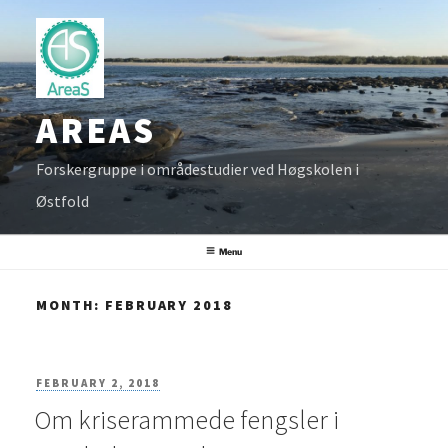
Skip
to
content
AREAS
Forskergruppe i områdestudier ved Høgskolen i
Østfold
Menu
MONTH:
FEBRUARY 2018
POSTED
FEBRUARY 2, 2018
Om kriserammede fengsler i
ON