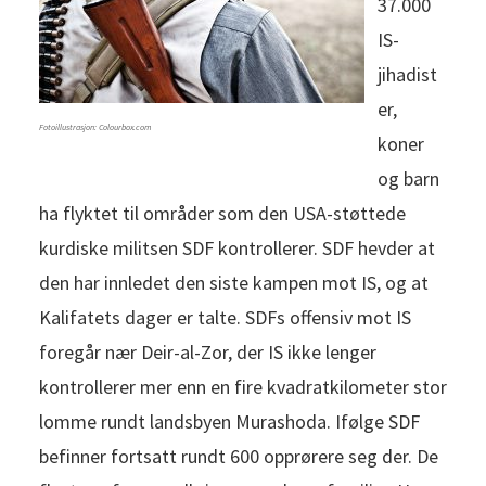
37.000
IS-
jihadist
er,
Fotoillustrasjon: Colourbox.com
koner
og barn
ha flyktet til områder som den USA-støttede
kurdiske militsen SDF kontrollerer. SDF hevder at
den har innledet den siste kampen mot IS, og at
Kalifatets dager er talte. SDFs offensiv mot IS
foregår nær Deir-al-Zor, der IS ikke lenger
kontrollerer mer enn en fire kvadratkilometer stor
lomme rundt landsbyen Murashoda. Ifølge SDF
befinner fortsatt rundt 600 opprørere seg der. De