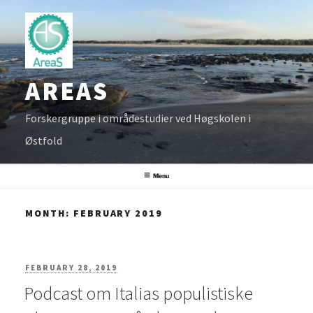
Skip
to
content
AREAS
Forskergruppe i områdestudier ved Høgskolen i
Østfold
Menu
MONTH:
FEBRUARY 2019
POSTED
FEBRUARY 28, 2019
Podcast om Italias populistiske
ON