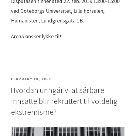
Disputasen finner sted 22. feb. 2019 13:00-15:00
ved Göteborgs Universitet, Lilla hörsalen,
Humanisten, Lundgrensgata 1B.
Area
S
ønsker lykke til!
POSTED
FEBRUARY 18, 2019
Hvordan unngår vi at sårbare
ON
innsatte blir rekruttert til voldelig
ekstremisme?