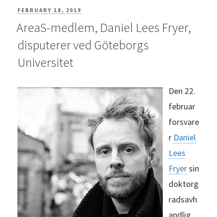
POSTED
FEBRUARY 18, 2019
AreaS-medlem, Daniel Lees Fryer,
ON
disputerer ved Göteborgs
Universitet
Den 22.
februar
forsvare
r
Daniel
Lees
Fryer
sin
doktorg
radsavh
andlig