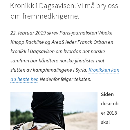
Kronikk i Dagsavisen: Vi må bry oss
ON
om fremmedkrigerne.
22. februar 2019 skrev Paris-journalisten Vibeke
Knopp Rachline og AreaS leder Franck Orban en
kronikk i Dagsavisen om hvordan det norske
samfunn bør håndtere norske jihadister mot
slutten av kamphandlingene i Syria.
Kronikken kan
du hente her
. Nedenfor følger teksten.
Siden
desemb
er 2018
skal