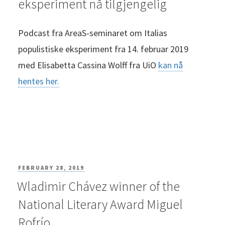
eksperiment nå tilgjengelig
Podcast fra AreaS-seminaret om Italias
populistiske eksperiment fra 14. februar 2019
med
Elisabetta Cassina Wolff
fra UiO
kan nå
hentes her.
POSTED
FEBRUARY 28, 2019
Wladimir Chávez winner of the
ON
National Literary Award Miguel
Rofrío