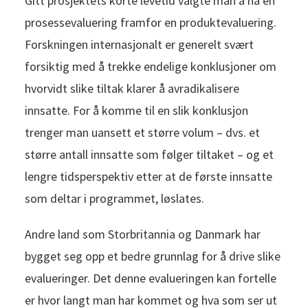
Gitt prosjektets korte levetid valgte man å ha en
prosessevaluering framfor en produktevaluering.
Forskningen internasjonalt er generelt svært
forsiktig med å trekke endelige konklusjoner om
hvorvidt slike tiltak klarer å avradikalisere
innsatte. For å komme til en slik konklusjon
trenger man uansett et større volum – dvs. et
større antall innsatte som følger tiltaket – og et
lengre tidsperspektiv etter at de første innsatte
som deltar i programmet, løslates.
Andre land som Storbritannia og Danmark har
bygget seg opp et bedre grunnlag for å drive slike
evalueringer. Det denne evalueringen kan fortelle
er hvor langt man har kommet og hva som ser ut