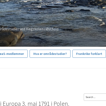
rådestudier ved Høgskolen i Østfold
reaS-medlemmer
Hva er områdestudier?
Frankrike forklart
Search
 Europa 3. mai 1791 i Polen.
for: