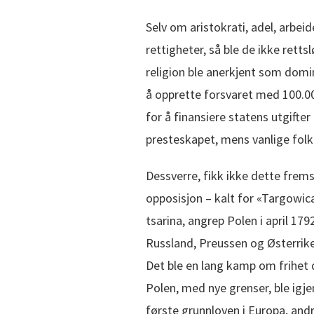
Selv om aristokrati, adel, arb
rettigheter, så ble de ikke retts
religion ble anerkjent som domi
å opprette forsvaret med 100.00
for å finansiere statens utgift
presteskapet, mens vanlige folk 
Dessverre, fikk ikke dette frems
opposisjon – kalt for «Targowi
tsarina, angrep Polen i april 17
Russland, Preussen og Østerrike
Det ble en lang kamp om frihet d
Polen, med nye grenser, ble igj
første grunnloven i Europa, andre