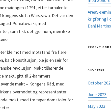
med Sondre 
ne maidagen i 1791, etter turbulente
AreaS-semin
å kongens slott i Warszawa. Det var den
krigføring 
 August Poniatowski, med
Dahl Martin
nter, som fikk det gjennom, men ikke
tene.
RECENT COM
eter ble mot med motstand fra flere
 kalt konstitusjon, ble jo en seir for
ranske revolusjon. Makt tilhørende
ARCHIVES
nde makt, gitt til 2-kammers
October 202
utøvende makt – Kongens Råd, med
kirkens overhodet og representanter
June 2023
de makt, med tre typer domstoler for
May 2023
heter.