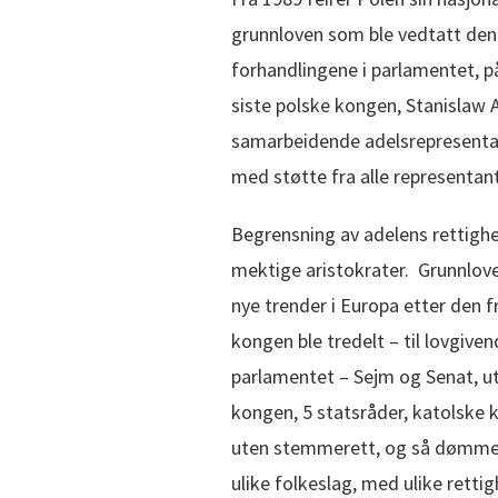
grunnloven som ble vedtatt den
forhandlingene i parlamentet, p
siste polske kongen, Stanislaw
samarbeidende adelsrepresenta
med støtte fra alle representan
Begrensning av adelens rettigh
mektige aristokrater. Grunnloven,
nye trender i Europa etter den f
kongen ble tredelt – til lovgive
parlamentet – Sejm og Senat, 
kongen, 5 statsråder, katolske 
uten stemmerett, og så dømmen
ulike folkeslag, med ulike rettig