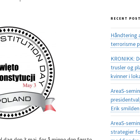
RECENT POS
Håndtering 
terrorisme 
KRONIKK: Dem
trusler og 
kvinner i lok
AreaS-semina
presidentva
Erik smilden
AreaS-semin
strategier f
al dag den 3.mai, for å minne den første