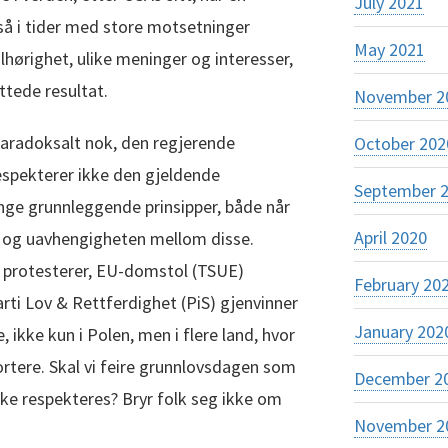
July 2021
så i tider med store motsetninger
May 2021
lhørighet, ulike meninger og interesser,
ttede resultat.
November 2
 Paradoksalt nok, den regjerende
October 202
respekterer ikke den gjeldende
September 
nge grunnleggende prinsipper, både når
April 2020
n og uavhengigheten mellom disse.
e protesterer, EU-domstol (TSUE)
February 20
rti Lov & Rettferdighet (PiS) gjenvinner
January 202
, ikke kun i Polen, men i flere land, hvor
rtere. Skal vi feire grunnlovsdagen som
December 2
ke respekteres? Bryr folk seg ikke om
November 2