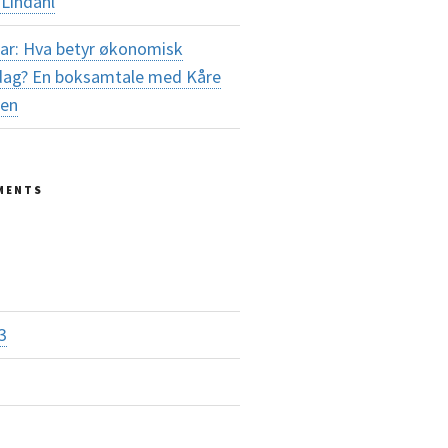
Lindahl
ar: Hva betyr økonomisk
i dag? En boksamtale med Kåre
sen
MENTS
3