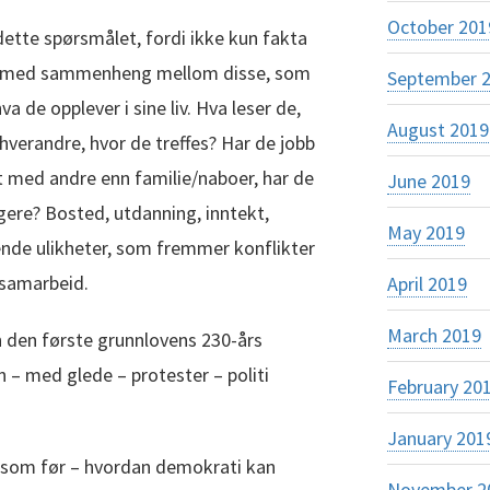
October 201
dette spørsmålet, fordi ikke kun fakta
er, med sammenheng mellom disse, som
September 
a de opplever i sine liv. Hva leser de,
August 2019
erandre, hvor de treffes? Har de jobb
kt med andre enn familie/naboer, har de
June 2019
gere? Bosted, utdanning, inntekt,
May 2019
ende ulikheter, som fremmer konflikter
 samarbeid.
April 2019
March 2019
n den første grunnlovens 230-års
n – med glede – protester – politi
February 20
January 201
nå som før – hvordan demokrati kan
November 2