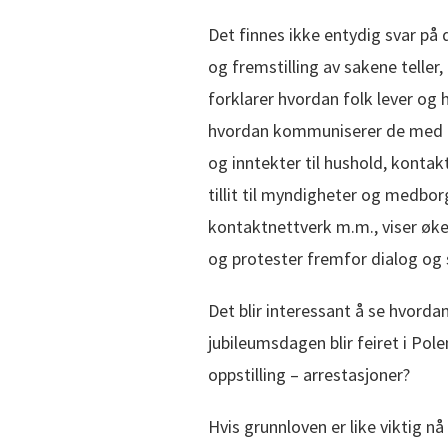
Det finnes ikke entydig svar på 
og fremstilling av sakene tell
forklarer hvordan folk lever og hv
hvordan kommuniserer de med hv
og inntekter til hushold, konta
tillit til myndigheter og medbor
kontaktnettverk m.m., viser øk
og protester fremfor dialog og
Det blir interessant å se hvorda
jubileumsdagen blir feiret i Pole
oppstilling – arrestasjoner?
Hvis grunnloven er like viktig 