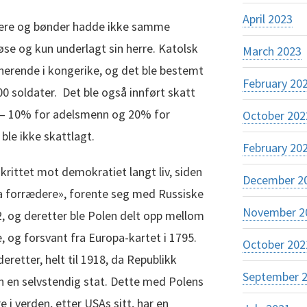
April 2023
eidere og bønder hadde ikke samme
løse og kun underlagt sin herre. Katolsk
March 2023
nerende i kongerike, og det ble bestemt
February 20
0 soldater. Det ble også innført skatt
er – 10% for adelsmenn og 20% for
October 202
ble ikke skattlagt.
February 20
krittet mot demokratiet langt liv, siden
December 2
ca forrædere», forente seg med Russiske
November 2
92, og deretter ble Polen delt opp mellom
, og forsvant fra Europa-kartet i 1795.
October 202
eretter, helt til 1918, da Republikk
September 
en en selvstendig stat. Dette med Polens
 i verden, etter USAs sitt, har en