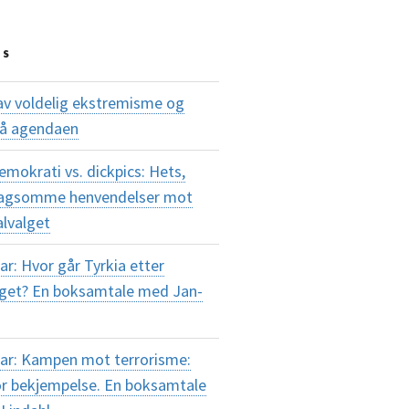
TS
av voldelig ekstremisme og
på agendaen
okrati vs. dickpics: Hets,
plagsomme henvendelser mot
alvalget
r: Hvor går Tyrkia etter
lget? En boksamtale med Jan-
ar: Kampen mot terrorisme:
or bekjempelse. En boksamtale