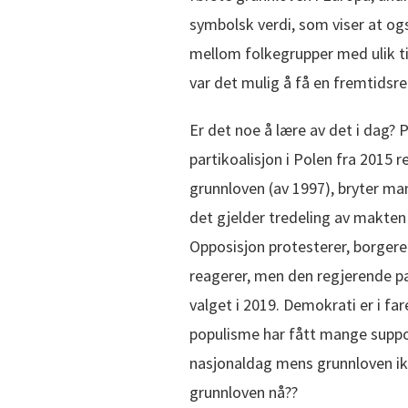
symbolsk verdi, som viser at og
mellom folkegrupper med ulik ti
var det mulig å få en fremtidsre
Er det noe å lære av det i dag?
partikoalisjon i Polen fra 2015 
grunnloven (av 1997), bryter ma
det gjelder tredeling av makte
Opposisjon protesterer, borger
reagerer, men den regjerende pa
valget i 2019. Demokrati er i fare
populisme har fått mange suppo
nasjonaldag mens grunnloven ik
grunnloven nå??