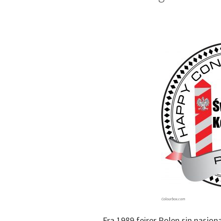
Colourbox.com
Fra 1989 feirer Polen sin nasjon