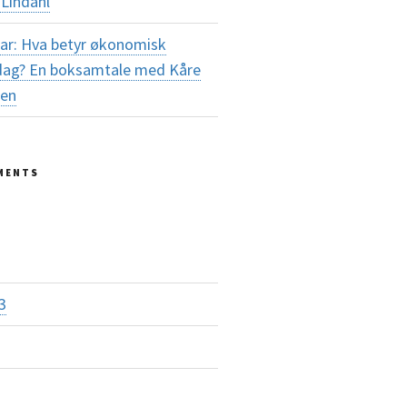
Lindahl
ar: Hva betyr økonomisk
i dag? En boksamtale med Kåre
sen
MENTS
3