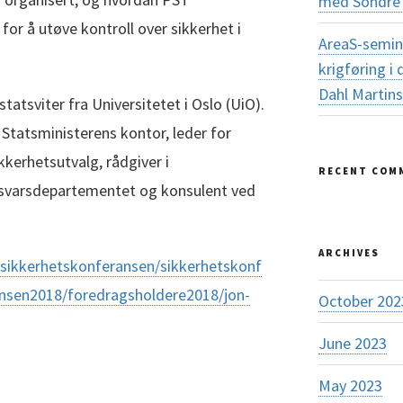
med Sondre 
or å utøve kontroll over sikkerhet i
AreaS-semin
krigføring 
Dahl Martin
tatsviter fra Universitetet i Oslo (UiO).
 Statsministerens kontor, leder for
kkerhetsutvalg, rådgiver i
RECENT COM
orsvarsdepartementet og konsulent ved
ARCHIVES
sikkerhetskonferansen/sikkerhetskonf
nsen2018/foredragsholdere2018/jon-
October 202
June 2023
May 2023