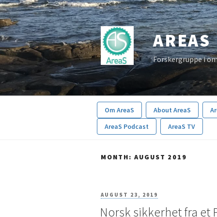
Skip
to
AREAS
content
Forskergruppe i om
Om AreaS
About AreaS
A
AreaS Podcast
AreaS TV
MONTH:
AUGUST 2019
POSTED
AUGUST 23, 2019
Norsk sikkerhet fra et
ON