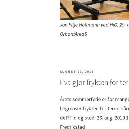
Jon Fitje Hoffmann ved HiØ, 29. 
Orban/AreaS
POSTED
AUGUST 23, 2019
Hva gjør frykten for te
ON
Årets sommerferie er for mange n
begrenser frykten for terror våre
det?Tid og sted:
26. aug. 2019 
Fredrikstad