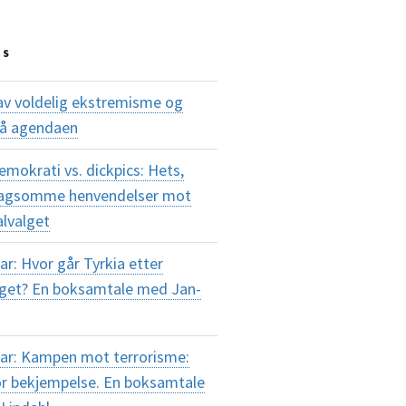
TS
av voldelig ekstremisme og
på agendaen
okrati vs. dickpics: Hets,
plagsomme henvendelser mot
alvalget
r: Hvor går Tyrkia etter
lget? En boksamtale med Jan-
ar: Kampen mot terrorisme:
or bekjempelse. En boksamtale