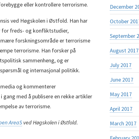
 forebygge eller kontrollere terrorisme.
December 2
sis ved Høgskolen i Østfold. Han har
October 201
for freds- og konfliktstudier,
September 
primære forskningsområde er terrorisme
August 2017
empe terrorisme. Han forsker på
etspolitisk sammenheng, og er
July 2017
 spørsmål og internasjonal politikk.
June 2017
ke media og kommenterer
May 2017
 i gang med å publisere en rekke artikler
jempelse av terrorisme.
April 2017
pen AreaS
ved Høgskolen i Østfold.
March 2017
February 20