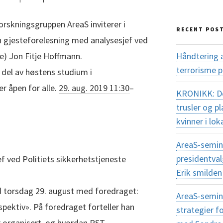
orskningsgruppen AreaS inviterer i
RECENT POS
n gjesteforelesning med analysesjef ved
Håndtering 
e) Jon Fitje Hoffmann.
terrorisme 
del av høstens studium i
r åpen for alle.
29. aug. 2019 11:30
–
KRONIKK: Dem
trusler og 
kvinner i lok
AreaS-semina
presidentva
f ved Politiets sikkerhetstjeneste
Erik smilden
d torsdag 29. august med foredraget:
AreaS-semin
pektiv». På foredraget forteller han
strategier f
 organisert, og hvordan PST