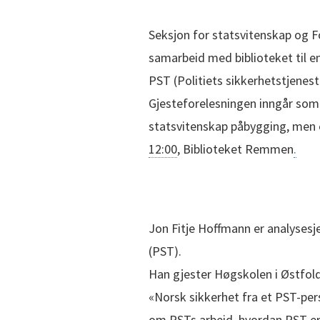
Seksjon for statsvitenskap og F
samarbeid med biblioteket til e
PST (Politiets sikkerhetstjenest
Gjesteforelesningen inngår som 
statsvitenskap påbygging, men e
12:00
, Biblioteket Remmen
.
Jon Fitje Hoffmann er analysesje
(PST).
Han gjester Høgskolen i Østfol
«Norsk sikkerhet fra et PST-pers
om PSTs arbeid, hvordan PST er