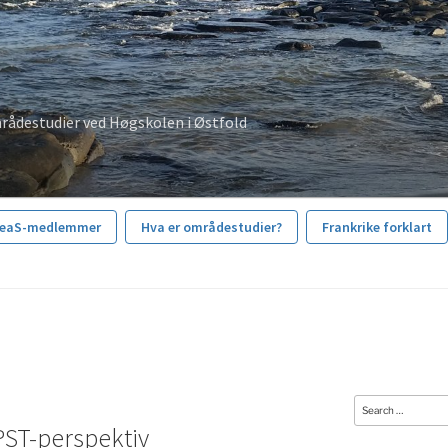
rådestudier ved Høgskolen i Østfold
reaS-medlemmer
Hva er områdestudier?
Frankrike forklart
Search
 PST-perspektiv
for: