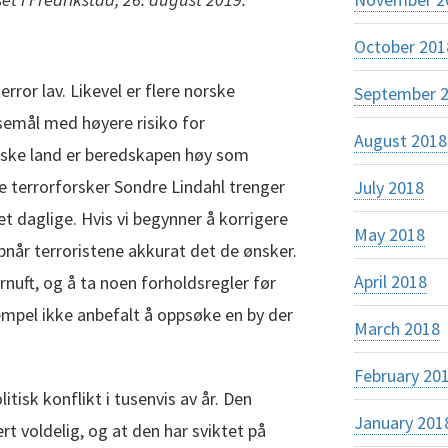
October 201
error lav. Likevel er flere norske
September 
eisemål med høyere risiko for
August 2018
eiske land er beredskapen høy som
lge terrorforsker Sondre Lindahl trenger
July 2018
det daglige. Hvis vi begynner å korrigere
May 2018
pnår terroristene akkurat det de ønsker.
April 2018
rnuft, og å ta noen forholdsregler før
sempel ikke anbefalt å oppsøke en by der
March 2018
February 20
itisk konflikt i tusenvis av år. Den
January 201
rt voldelig, og at den har sviktet på