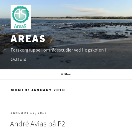
Skip
to
content
AREAS
Forskergruppe i områdestudier ved Høgskolen i
Østfold
Menu
MONTH:
JANUARY 2018
POSTED
JANUARY 12, 2018
André Avias på P2
ON