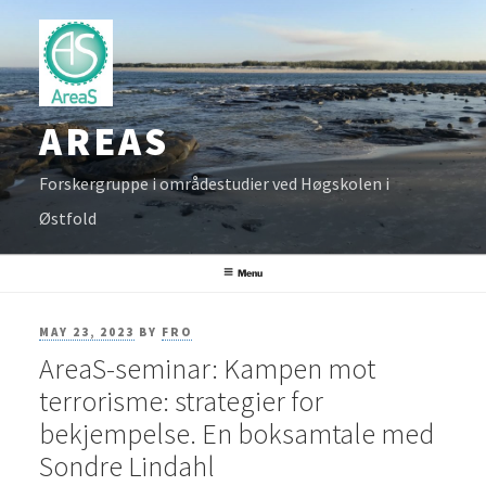
Skip
to
content
AREAS
Forskergruppe i områdestudier ved Høgskolen i
Østfold
Menu
POSTED
MAY 23, 2023
BY
FRO
AreaS-seminar: Kampen mot
ON
terrorisme: strategier for
bekjempelse. En boksamtale med
Sondre Lindahl