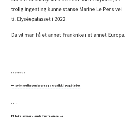
trolig ingenting kunne stanse Marine Le Pens vei
til Elyséepalasset i 2022.
Da vil man få et annet Frankrike i et annet Europa.
Post
Previous
PREVIOUS
navigation
Post
Svimmelheten brer seg : kronikk i Dagbladet
Next
NEXT
Post
Få lokalaviser – enda færre eiere