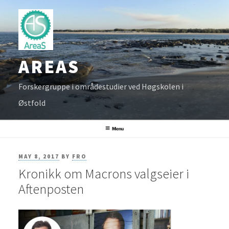
Skip
to
content
AREAS
Forskergruppe i områdestudier ved Høgskolen i
Østfold
Menu
POSTED
MAY 8, 2017
BY
FRO
Kronikk om Macrons valgseier i
ON
Aftenposten