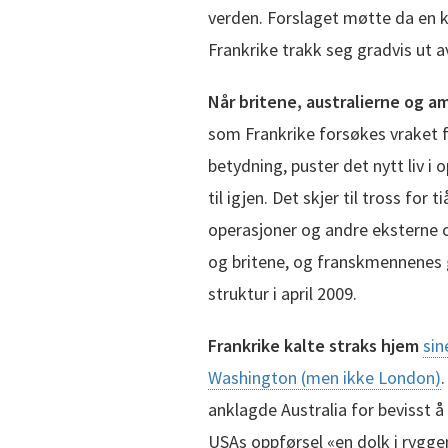
verden. Forslaget møtte da en ka
Frankrike trakk seg gradvis ut a
Når britene, australierne og 
som Frankrike forsøkes vraket 
betydning, puster det nytt liv i
til igjen. Det skjer til tross for
operasjoner og andre eksterne
og britene, og franskmennenes 
struktur i april 2009.
Frankrike kalte straks hjem
sin
Washington (men ikke London)
anklagde Australia for bevisst å
USAs oppførsel «en dolk i ryggen»