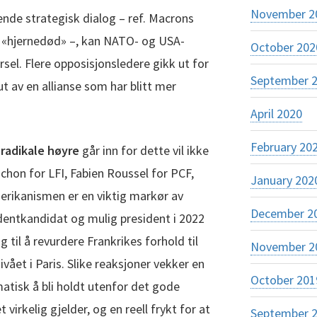
November 2
nde strategisk dialog – ref. Macrons
 «hjernedød» –, kan NATO- og USA-
October 202
rsel. Flere opposisjonsledere gikk ut for
September 
ut av en allianse som har blitt mer
April 2020
February 20
 radikale høyre
går inn for dette vil ikke
hon for LFI, Fabien Roussel for PCF,
January 202
erikanismen er en viktig markør av
December 2
identkandidat og mulig president i 2022
ig til å revurdere Frankrikes forhold til
November 2
vået i Paris. Slike reaksjoner vekker en
October 201
tisk å bli holdt utenfor det gode
virkelig gjelder, og en reell frykt for at
September 