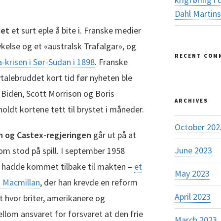
Dahl Martin
det
et surt eple å bite i. Franske medier
else og et «australsk Trafalgar», og
RECENT COM
-krisen i Sør-Sudan i 1898
. Franske
alebruddet kort tid før nyheten ble
Biden, Scott Morrison og Boris
ARCHIVES
oldt kortene tett til brystet i måneder.
October 202
n og Castex-regjeringen
går ut på at
June 2023
om stod på spill. I september 1958
 hadde kommet tilbake til makten –
et
May 2023
 Macmillan
, der han krevde en reform
April 2023
t hvor briter, amerikanere og
llom ansvaret for forsvaret at den frie
March 2023