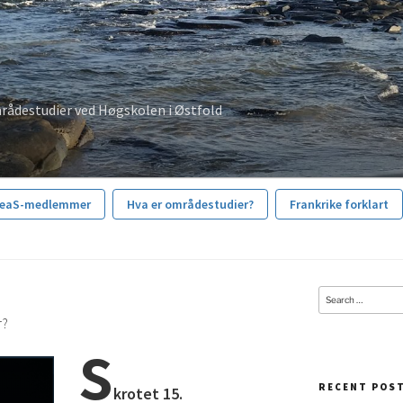
rådestudier ved Høgskolen i Østfold
reaS-medlemmer
Hva er områdestudier?
Frankrike forklart
Search
for:
r?
s
RECENT POS
krotet 15.