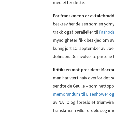
med etter dette.
For franskmenn er avtalebrud
beskrev hendelsen som en ydmyk
trakk også paralleller til
Fashoda
myndigheter fikk beskjed om avt
kunngjort 15. september av Joe 
Johnson. De involverte partene h
Kritikken mot president Macro
man har vært naiv overfor det s
sendte de Gaulle – som nettopp
memorandum til Eisenhower og
av NATO og foreslo et triumvira
franskmenn ville fordele seg ime