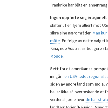
Frankrike har blitt en annenrangs
Ingen oppførte seg irrasjonelt
skifter ut en fjern alliert mot U
sikre sine nærområder.
Man kunn
måte
. En følge av dette valget
Kina, noe Australias tidligere s
Monde
.
Sett fra et amerikansk perspek
inngår i
en USA-ledet regional
c
siden av andre land som India, 
heller ikke så overraskende at fr
verdenshjørne hvor
de har strat
landterritorier (Réunion, Mayott