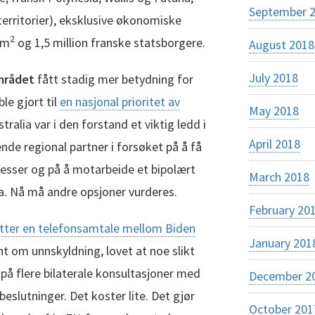
September 
erritorier), eksklusive økonomiske
2
km
og 1,5 million franske statsborgere.
August 2018
July 2018
området
fått stadig mer betydning for
le gjort til
en nasjonal prioritet av
May 2018
stralia var i den forstand et viktig ledd i
April 2018
nde regional partner i forsøket på å få
eresser og på å motarbeide et bipolært
March 2018
. Nå må andre opsjoner vurderes.
February 20
tter en telefonsamtale mellom Biden
January 201
t om unnskyldning, lovet at noe slikt
på flere bilaterale konsultasjoner med
December 2
beslutninger. Det koster lite. Det gjør
October 201