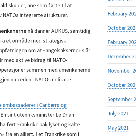
ld skulder, noe som førte til at
February 20
v NATOs integrerte strukturer.
October 202
amerikanerne
nå danner AUKUS, samtidig
fra et område med strategisk
February 20
 oppfatningen om at «angelsakserne» slår
December 2
 tiår med aktive bidrag til NATO-
 operasjoner sammen med amerikanerne
November 2
gjeninntreden i NATOs militære
October 202
September 
e ambassadører i Canberra og
July 2021
. En sint utenriksminister Le Drian
 ha ført Frankrike bak lyset og kalte
May 2021
 fra en alliert. I et Frankrike som i