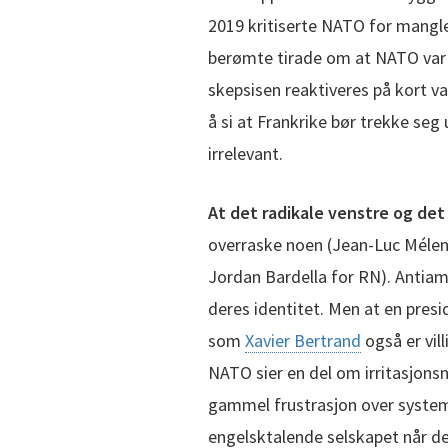
2019 kritiserte NATO for mangle
berømte tirade om at NATO var
skepsisen reaktiveres på kort va
å si at Frankrike bør trekke seg 
irrelevant.
At det radikale venstre og det
overraske noen (Jean-Luc Mélenc
Jordan Bardella for RN). Antiam
deres identitet. Men at en pres
som
Xavier Bertrand
også er vill
NATO sier en del om irritasjonsni
gammel frustrasjon over systema
engelsktalende selskapet når det 