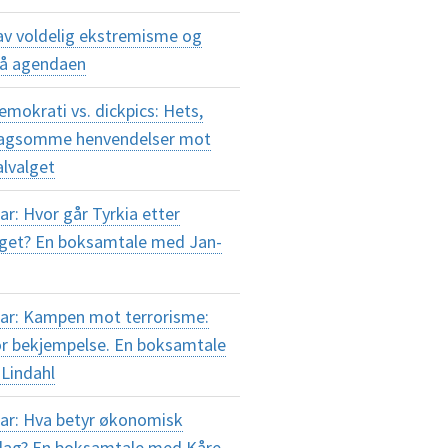
av voldelig ekstremisme og
på agendaen
okrati vs. dickpics: Hets,
plagsomme henvendelser mot
alvalget
r: Hvor går Tyrkia etter
lget? En boksamtale med Jan-
ar: Kampen mot terrorisme:
or bekjempelse. En boksamtale
Lindahl
ar: Hva betyr økonomisk
i dag? En boksamtale med Kåre