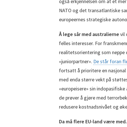
også erkjennelsen om at et mer
NATO og det transatlantiske s
europeernes strategiske autonom
Å lege sår med australierne
vil
felles interesser. For franskme
realitetsorientering som nepp
«juniorpartner».
De står foran f
fortsatt å prioritere en nasjona
med enda større vekt på støttes
«europeisere» sin indopasifiske a
de prøver å gjøre med terrorbek
redusere kostnadsnivået og øk
Da må flere EU-land være med.