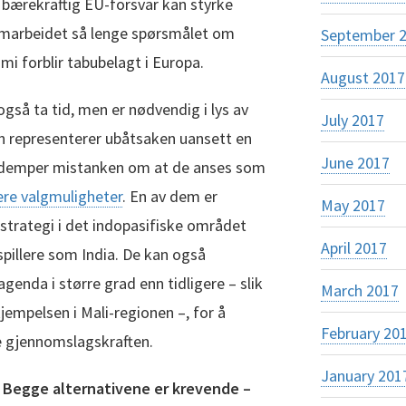
 bærekraftig EU-forsvar kan styrke
amarbeidet så lenge spørsmålet om
September 
i forblir tabubelagt i Europa.
August 2017
 også ta tid, men er nødvendig i lys av
July 2017
nn representerer ubåtsaken uansett en
June 2017
e demper mistanken om at de anses som
lere valgmuligheter
. En av dem er
May 2017
l strategi i det indopasifiske området
April 2017
pillere som India. De kan også
genda i større grad enn tidligere – slik
March 2017
jempelsen i Mali-regionen –, for å
February 20
e gjennomslagskraften.
January 201
 Begge alternativene er krevende –