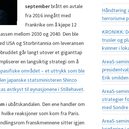
september
brått en avtale
Håndtering 
fra 2016 inngått med
terrorisme 
Frankrike om å kjøpe 12
KRONIKK: Dem
klassen mellom 2030 og 2040. Den ble
trusler og 
med USA og Storbritannia om leveransen
kvinner i lok
bruddet går langt utover et giganttap
mpliserer en langsiktig strategi om å
AreaS-semina
presidentva
opasifiske området – et uttrykk som ble
Erik smilden
 den japanske statsministeren Shinzo
as østkyst til øynasjonene i Stillehavet
.
AreaS-semin
strategier f
am
i ubåtskandalen. Den ene handler om
med Sondre 
hvilke reaksjoner som kom fra Paris.
AreaS-semin
andlingsrom franskmennene sitter igjen
krigføring 