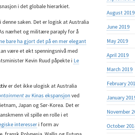
nasjon i det globale hierarkiet.
August 2019
i denne saken. Det er logisk at Australia
June 2019
SAs nærhet og militære paraply for å
May 2019
e bare ha gjort det på en mer elegant
 kan være et økt spenningsnivå med
April 2019
tatsminister Kevin Ruud påpekte i
Le
March 2019
February 20
tiv
er det ikke ulogisk at Australia
ontainment
av Kinas ekspansjon
ved
January 201
Vietnam, Japan og Sør-Korea. Det er
November 2
anskmenn vil spille en rolle i et
egiske interesser
i form av
October 201
e, fransk Polynesia, Wallis og Futuna,