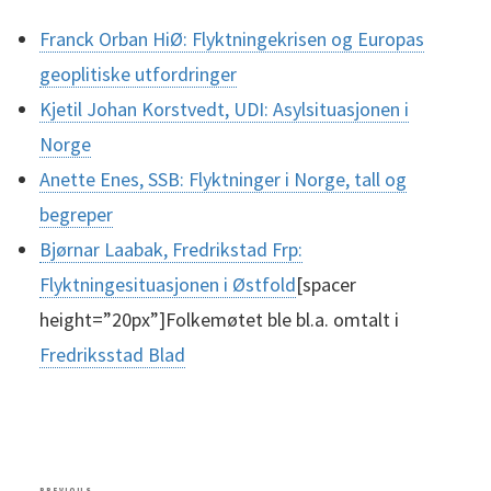
Franck Orban HiØ: Flyktningekrisen og Europas
geoplitiske utfordringer
Kjetil Johan Korstvedt, UDI: Asylsituasjonen i
Norge
Anette Enes, SSB: Flyktninger i Norge, tall og
begreper
Bjørnar Laabak, Fredrikstad Frp:
Flyktningesituasjonen i Østfold
[spacer
height=”20px”]Folkemøtet ble bl.a. omtalt i
Fredriksstad Blad
Post
Previous
PREVIOUS