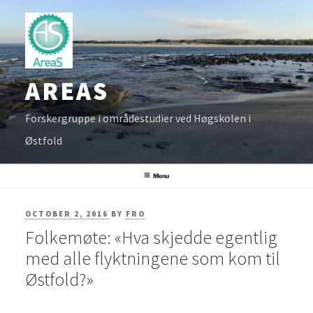
Skip
to
content
AREAS
Forskergruppe i områdestudier ved Høgskolen i
Østfold
Menu
POSTED
OCTOBER 2, 2016
BY
FRO
Folkemøte: «Hva skjedde egentlig
ON
med alle flyktningene som kom til
Østfold?»