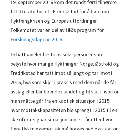
19. september 2016 kom det rundt førti tilhørere
til Litteraturhuset i Fredrikstad for å høre om
flyktningkrisen og Europas utfordringer.
Folkemøtet var en del av HiØs program for
Forskningsdagene 2016
.
Debattpanelet besto av seks personer som
belyste hvor mange flyktninger Norge, Østfold og
Fredrikstad har tatt imot så langt og tar imot i
2016, hva som skjer i praksis med dem når de får
avslag eller blir boende i landet og til slutt hvorfor
man måtte går fra en kaotisk situasjon i 2015
hvor mottakskapasiteten ble sprengt i 2015 til en
like uforutsigbar situasjon kun ett år etter hvor
flere flyktningemottak må legges ned pga. av for