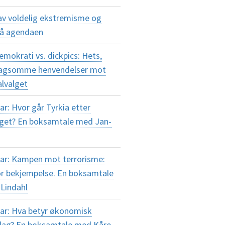
av voldelig ekstremisme og
på agendaen
okrati vs. dickpics: Hets,
plagsomme henvendelser mot
alvalget
r: Hvor går Tyrkia etter
lget? En boksamtale med Jan-
ar: Kampen mot terrorisme:
or bekjempelse. En boksamtale
Lindahl
ar: Hva betyr økonomisk
i dag? En boksamtale med Kåre