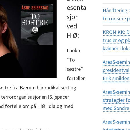
esenta
Håndtering 
sjon
terrorisme 
ved
KRONIKK: Dem
HiØ:
trusler og 
kvinner i lok
I boka
“To
AreaS-semina
søstre”
presidentva
forteller
Erik smilden
stre fra Bærum blir radikalisert og
AreaS-semin
til terrororganisasjonen IS.[spacer
strategier f
ad fortelle om på HiØ i dialog med
med Sondre 
AreaS-semin
krigføring 