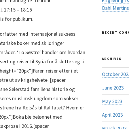
nen: mandag 13. februar
Dahl Martin
l. 17:15 – 18:15
s for publikum.
forfatter med internasjonal suksess.
RECENT COM
tariske bøker med skildringer i
tområder. ‘To Søstre’ handler om hvordan
ARCHIVES
ert og reiser til Syria for å slutte seg til
height=”20px”]Faren reiser etter i et
October 202
tre ut av krigshelvete. [spacer
June 2023
sne Seierstad familiens historie og
aliseres muslimsk ungdom som vokser
May 2023
strene fra Kolsås til Kalifatet? Hvem er
April 2023
”20px”]Boka ble belønnet med
sakprosa i 2016.[spacer
March 2023