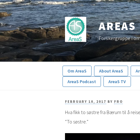
Skip
to
AREAS
content
Forskergruppe i om
Om AreaS
About AreaS
A
AreaS Podcast
AreaS TV
POSTED
FEBRUARY 10, 2017
BY
FRO
Hva fikk to søstre fra Bærum til å re
ON
“To søstre.”