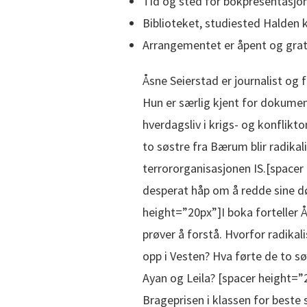
Tid og sted for bokpresentasjo
Biblioteket, studiested Halden k
Arrangementet er åpent og grati
Åsne Seierstad er journalist og 
Hun er særlig kjent for dokumen
hverdagsliv i krigs- og konflik
to søstre fra Bærum blir radikalis
terrororganisasjonen IS.[spacer 
desperat håp om å redde sine dø
height=”20px”]I boka forteller Å
prøver å forstå. Hvorfor radik
opp i Vesten? Hva førte de to sø
Ayan og Leila? [spacer height=
Brageprisen i klassen for beste 