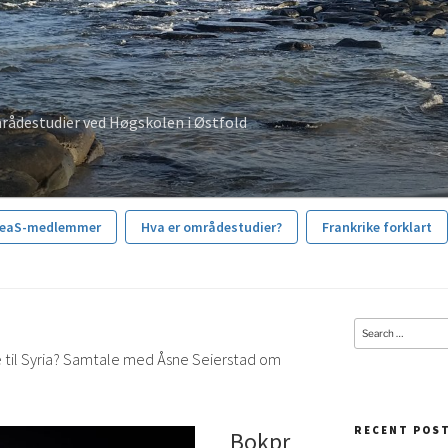
rådestudier ved Høgskolen i Østfold
reaS-medlemmer
Hva er områdestudier?
Frankrike forklart
Search
for:
ise til Syria? Samtale med Åsne Seierstad om
RECENT POS
Bokpr