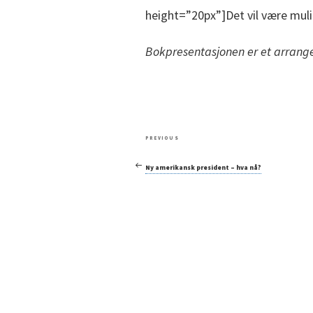
height=”20px”]Det vil være mul
Bokpresentasjonen er et arrang
Post
Previous
PREVIOUS
navigation
Post
Ny amerikansk president – hva nå?