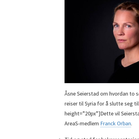
Åsne Seierstad om hvordan to sø
reiser til Syria for å slutte seg 
height=”20px”]Dette vil Seierst
AreaS-medlem
Franck Orban
.